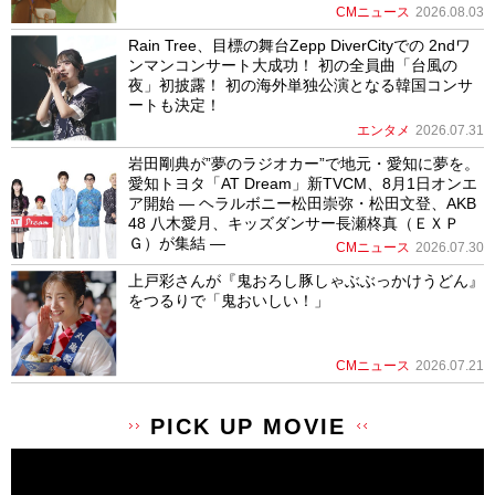
CMニュース
2026.08.03
Rain Tree、目標の舞台Zepp DiverCityでの 2ndワ
ンマンコンサート大成功！ 初の全員曲「台風の
夜」初披露！ 初の海外単独公演となる韓国コンサ
ートも決定！
エンタメ
2026.07.31
岩田剛典が”夢のラジオカー”で地元・愛知に夢を。
愛知トヨタ「AT Dream」新TVCM、8月1日オンエ
ア開始 ― ヘラルボニー松田崇弥・松田文登、AKB
48 八木愛月、キッズダンサー長瀬柊真（ＥＸＰ
Ｇ）が集結 ―
CMニュース
2026.07.30
上戸彩さんが『鬼おろし豚しゃぶぶっかけうどん』
をつるりで「鬼おいしい！」
CMニュース
2026.07.21
PICK UP MOVIE