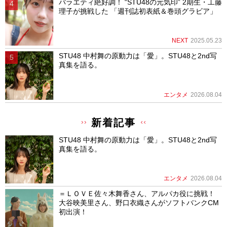
バラエティ絶好調！ “STU48の元気印” 2期生・工藤
理子が挑戦した 「週刊誌初表紙＆巻頭グラビア」
NEXT
2025.05.23
STU48 中村舞の原動力は「愛」。STU48と2nd写
真集を語る。
エンタメ
2026.08.04
新着記事
STU48 中村舞の原動力は「愛」。STU48と2nd写
真集を語る。
エンタメ
2026.08.04
＝ＬＯＶＥ佐々木舞香さん、アルパカ役に挑戦！
大谷映美里さん、野口衣織さんがソフトバンクCM
初出演！