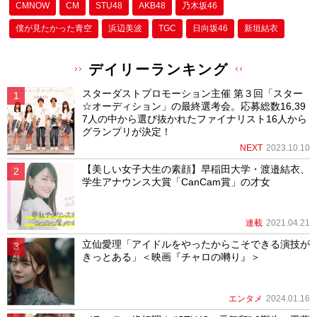
CMNOW
CM
STU48
AKB48
乃木坂46
僕が⾒たかった⻘空
浜辺美波
TGC
日向坂46
新垣結衣
デイリーランキング
スターダストプロモーション主催 第３回「スター
☆オーディション」の最終選考会。応募総数16,39
7人の中から選び抜かれたファイナリスト16人から
グランプリが決定！
NEXT
2023.10.10
【美しい女子大生の素顔】早稲田大学・渡邉結衣、
学生アナウンス大賞「CanCam賞」の才女
連載
2021.04.21
立仙愛理「アイドルをやったからこそできる演技が
きっとある」＜映画『チャロの囀り』＞
エンタメ
2024.01.16