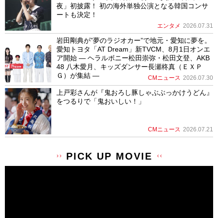
夜」初披露！ 初の海外単独公演となる韓国コンサ
ートも決定！
エンタメ
2026.07.31
岩田剛典が”夢のラジオカー”で地元・愛知に夢を。
愛知トヨタ「AT Dream」新TVCM、8月1日オンエ
ア開始 ― ヘラルボニー松田崇弥・松田文登、AKB
48 八木愛月、キッズダンサー長瀬柊真（ＥＸＰ
Ｇ）が集結 ―
CMニュース
2026.07.30
上戸彩さんが『鬼おろし豚しゃぶぶっかけうどん』
をつるりで「鬼おいしい！」
CMニュース
2026.07.21
PICK UP MOVIE