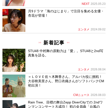
NEXT
2025.05.23
月9ドラマ「海のはじまり」で注目を集める女優・
杏花が登場！
エンタメ
2024.09.02
新着記事
STU48 中村舞の原動力は「愛」。STU48と2nd写
真集を語る。
エンタメ
2026.08.04
＝ＬＯＶＥ佐々木舞香さん、アルパカ役に挑戦！
大谷映美里さん、野口衣織さんがソフトバンクCM
初出演！
CMニュース
2026.08.03
Rain Tree、目標の舞台Zepp DiverCityでの 2ndワ
ンマンコンサート大成功！ 初の全員曲「台風の