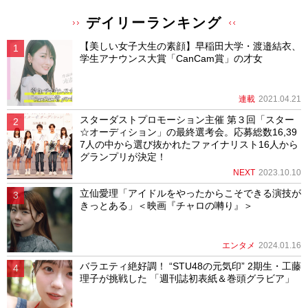
デイリーランキング
【美しい女子大生の素顔】早稲田大学・渡邉結衣、
学生アナウンス大賞「CanCam賞」の才女
連載
2021.04.21
スターダストプロモーション主催 第３回「スター
☆オーディション」の最終選考会。応募総数16,39
7人の中から選び抜かれたファイナリスト16人から
グランプリが決定！
NEXT
2023.10.10
立仙愛理「アイドルをやったからこそできる演技が
きっとある」＜映画『チャロの囀り』＞
エンタメ
2024.01.16
バラエティ絶好調！ “STU48の元気印” 2期生・工藤
理子が挑戦した 「週刊誌初表紙＆巻頭グラビア」