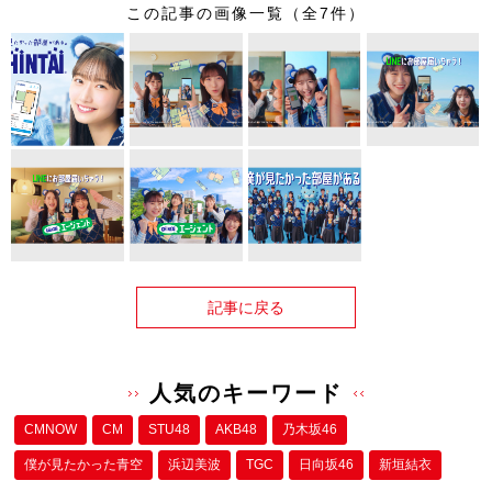
この記事の画像一覧（全7件）
記事に戻る
人気のキーワード
CMNOW
CM
STU48
AKB48
乃木坂46
僕が⾒たかった⻘空
浜辺美波
TGC
日向坂46
新垣結衣