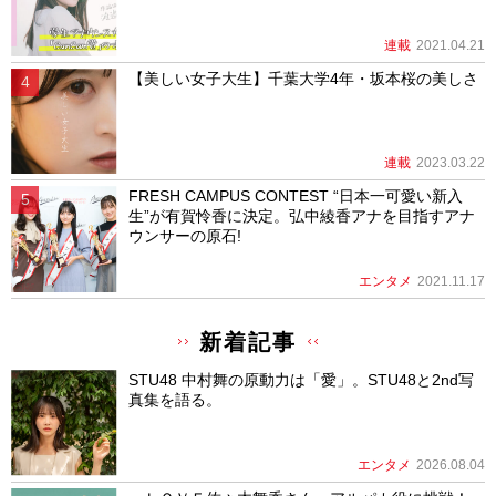
連載
2021.04.21
【美しい女子大生】千葉大学4年・坂本桜の美しさ
連載
2023.03.22
FRESH CAMPUS CONTEST “日本一可愛い新入
生”が有賀怜香に決定。弘中綾香アナを目指すアナ
ウンサーの原石!
エンタメ
2021.11.17
新着記事
STU48 中村舞の原動力は「愛」。STU48と2nd写
真集を語る。
エンタメ
2026.08.04