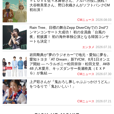
＝ＬＯＶＥ佐々木舞香さん、アルパカ役に挑戦！
大谷映美里さん、野口衣織さんがソフトバンクCM
初出演！
CMニュース
2026.08.03
Rain Tree、目標の舞台Zepp DiverCityでの 2ndワ
ンマンコンサート大成功！ 初の全員曲「台風の
夜」初披露！ 初の海外単独公演となる韓国コンサ
ートも決定！
エンタメ
2026.07.31
岩田剛典が”夢のラジオカー”で地元・愛知に夢を。
愛知トヨタ「AT Dream」新TVCM、8月1日オンエ
ア開始 ― ヘラルボニー松田崇弥・松田文登、AKB
48 八木愛月、キッズダンサー長瀬柊真（ＥＸＰ
Ｇ）が集結 ―
CMニュース
2026.07.30
上戸彩さんが『鬼おろし豚しゃぶぶっかけうどん』
をつるりで「鬼おいしい！」
CMニュース
2026.07.21