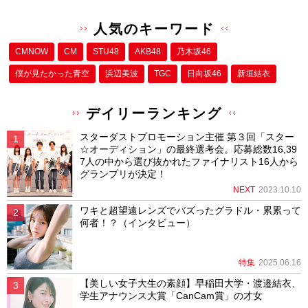
人気のキーワード
CMNOW
CM
STU48
AKB48
乃木坂46
僕が⾒たかった⻘空
浜辺美波
TGC
日向坂46
新垣結衣
デイリーランキング
スターダストプロモーション主催 第３回「スター
☆オーディション」の最終選考会。応募総数16,39
7人の中から選び抜かれたファイナリスト16人から
グランプリが決定！
NEXT
2023.10.10
ワキと超望遠レンズでバズったグラドル・累累って
何者！？（インタビュー）
特集
2025.06.16
【美しい女子大生の素顔】早稲田大学・渡邉結衣、
学生アナウンス大賞「CanCam賞」の才女