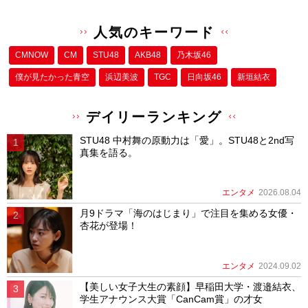
【美しい女子大生の素顔】早稲田大学・渡邉結衣、
学生アナウンス大賞「CanCam賞」の才女
連載
2021.04.21
Rain Tree、目標の舞台Zepp DiverCityでの 2ndワ
ンマンコンサート大成功！ 初の全員曲「台風の
夜」初披露！ 初の海外単独公演となる韓国コンサ
ートも決定！
エンタメ
2026.07.31
モデル、女優として注目を浴びる生見愛瑠さんが出
演！ フレイアクリニック新CMが放映開始。
CMニュース
2023.03.06
新着記事
STU48 中村舞の原動力は「愛」。STU48と2nd写
真集を語る。