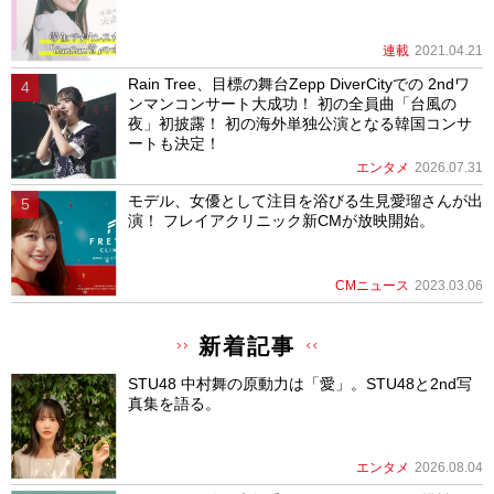
エンタメ
2026.08.04
＝ＬＯＶＥ佐々木舞香さん、アルパカ役に挑戦！
大谷映美里さん、野口衣織さんがソフトバンクCM
初出演！
CMニュース
2026.08.03
Rain Tree、目標の舞台Zepp DiverCityでの 2ndワ
ンマンコンサート大成功！ 初の全員曲「台風の
夜」初披露！ 初の海外単独公演となる韓国コンサ
ートも決定！
エンタメ
2026.07.31
岩田剛典が”夢のラジオカー”で地元・愛知に夢を。
愛知トヨタ「AT Dream」新TVCM、8月1日オンエ
ア開始 ― ヘラルボニー松田崇弥・松田文登、AKB
48 八木愛月、キッズダンサー長瀬柊真（ＥＸＰ
Ｇ）が集結 ―
CMニュース
2026.07.30
上戸彩さんが『鬼おろし豚しゃぶぶっかけうどん』
をつるりで「鬼おいしい！」