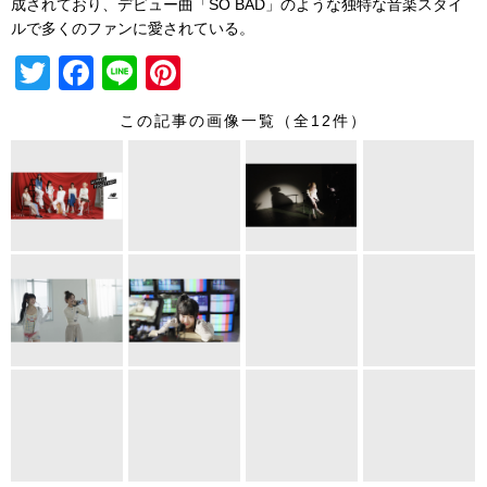
人気のキーワード
CMNOW
CM
STU48
AKB48
乃木坂46
僕が⾒たかった⻘空
浜辺美波
TGC
日向坂46
新垣結衣
デイリーランキング
STU48 中村舞の原動力は「愛」。STU48と2nd写
真集を語る。
エンタメ
2026.08.04
月9ドラマ「海のはじまり」で注目を集める女優・
杏花が登場！
エンタメ
2024.09.02