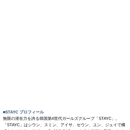
無限の潜在力を誇る韓国第4世代ガールズグループ「STAYC」。
「STAYC」はシウン、スミン、アイサ、セウン、ユン、ジェイで構
成されており、デビュー曲「SO BAD」のような独特な音楽スタイ
ルで多くのファンに愛されている。
T
F
Li
Pi
wi
a
n
nt
この記事の画像一覧（全12件）
tt
c
e
er
er
e
e
b
st
o
o
k