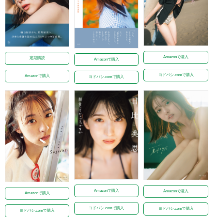
Amazonで購入
Amazonで購入
Amazonで購入
ヨドバシ.comで購入
ヨドバシ.comで購入
ヨドバシ.comで購入
CMNOW WEB
>
CMニュース
>
ABC-MARTのニューバランスキャンペーンに 韓国
の大人気ガールズグループ『STAYC』を起用！ カジュアルなスニーカーコーデを
披露するビジュアル・ムービー公開
CMNOWについて
お問い合わせ
プライバシーポリシー
玄光社のWebサイト一覧
運営会社
Copyright © GENKOSHA Co. All rights reserved.