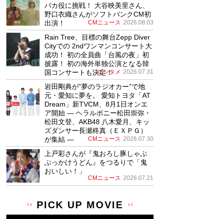
パカ役に挑戦！ 大谷映美里さん、
野口衣織さんがソフトバンクCM初
出演！
CMニュース
2026.08.03
Rain Tree、目標の舞台Zepp Diver
Cityでの 2ndワンマンコンサート大
成功！ 初の全員曲「台風の夜」初
披露！ 初の海外単独公演となる韓
国コンサートも決定！
エンタメ
2026.07.31
岩田剛典が”夢のラジオカー”で地
元・愛知に夢を。 愛知トヨタ「AT
Dream」新TVCM、8月1日オンエ
ア開始 ― ヘラルボニー松田崇弥・
松田文登、AKB48 八木愛月、キッ
ズダンサー長瀬柊真（ＥＸＰＧ）
が集結 ―
CMニュース
2026.07.30
上戸彩さんが『鬼おろし豚しゃぶ
ぶっかけうどん』をつるりで「鬼
おいしい！」
CMニュース
2026.07.21
PICK UP MOVIE