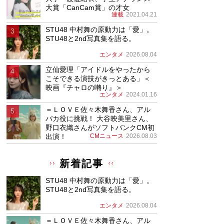
大賞「CanCam賞」の才女
連載
2021.04.21
STU48 中村舞の原動力は「愛」。
STU48と2nd写真集を語る。
エンタメ
2026.08.04
立仙愛理「アイドルをやったから
こそできる演技がきっとある」＜
映画『チャロの囀り』＞
エンタメ
2024.01.16
＝ＬＯＶＥ佐々木舞香さん、アル
パカ役に挑戦！ 大谷映美里さん、
野口衣織さんがソフトバンクCM初
出演！
CMニュース
2026.08.03
新着記事
STU48 中村舞の原動力は「愛」。
STU48と2nd写真集を語る。
エンタメ
2026.08.04
＝ＬＯＶＥ佐々木舞香さん、アル