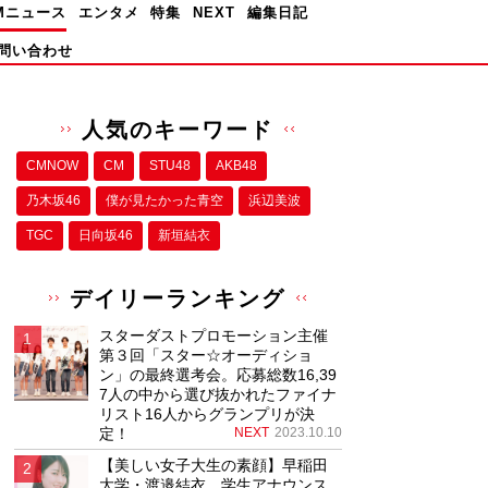
Mニュース
エンタメ
特集
NEXT
編集日記
問い合わせ
人気のキーワード
CMNOW
CM
STU48
AKB48
乃木坂46
僕が⾒たかった⻘空
浜辺美波
TGC
日向坂46
新垣結衣
デイリーランキング
スターダストプロモーション主催
第３回「スター☆オーディショ
ン」の最終選考会。応募総数16,39
7人の中から選び抜かれたファイナ
リスト16人からグランプリが決
定！
NEXT
2023.10.10
【美しい女子大生の素顔】早稲田
大学・渡邉結衣、学生アナウンス