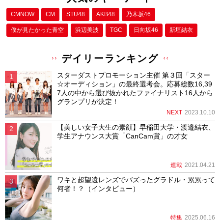
CMNOW
CM
STU48
AKB48
乃木坂46
僕が⾒たかった⻘空
浜辺美波
TGC
日向坂46
新垣結衣
デイリーランキング
スターダストプロモーション主催 第３回「スター
☆オーディション」の最終選考会。応募総数16,39
7人の中から選び抜かれたファイナリスト16人から
グランプリが決定！
NEXT
2023.10.10
【美しい女子大生の素顔】早稲田大学・渡邉結衣、
学生アナウンス大賞「CanCam賞」の才女
連載
2021.04.21
ワキと超望遠レンズでバズったグラドル・累累って
何者！？（インタビュー）
特集
2025.06.16