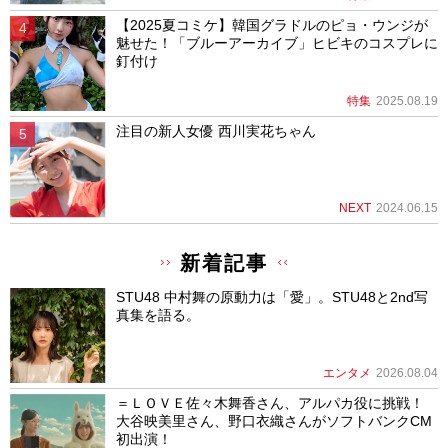
【2025夏コミケ】韓国グラドルのピョ・ウンジが
魅せた！「ブルーアーカイブ」ヒビキのコスプレに
釘付け
特集
2025.08.19
注目の新人女優 西川実花ちゃん
NEXT
2024.06.15
新着記事
STU48 中村舞の原動力は「愛」。STU48と2nd写
真集を語る。
エンタメ
2026.08.04
＝ＬＯＶＥ佐々木舞香さん、アルパカ役に挑戦！
大谷映美里さん、野口衣織さんがソフトバンクCM
初出演！