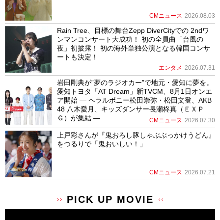
CMニュース
2026.08.03
Rain Tree、目標の舞台Zepp DiverCityでの 2ndワ
ンマンコンサート大成功！ 初の全員曲「台風の
夜」初披露！ 初の海外単独公演となる韓国コンサ
ートも決定！
エンタメ
2026.07.31
岩田剛典が”夢のラジオカー”で地元・愛知に夢を。
愛知トヨタ「AT Dream」新TVCM、8月1日オンエ
ア開始 ― ヘラルボニー松田崇弥・松田文登、AKB
48 八木愛月、キッズダンサー長瀬柊真（ＥＸＰ
Ｇ）が集結 ―
CMニュース
2026.07.30
上戸彩さんが『鬼おろし豚しゃぶぶっかけうどん』
をつるりで「鬼おいしい！」
CMニュース
2026.07.21
PICK UP MOVIE