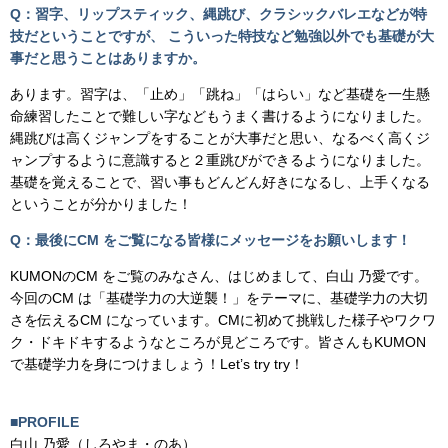
Q：習字、リップスティック、縄跳び、クラシックバレエなどが特
技だということですが、 こういった特技など勉強以外でも基礎が大
事だと思うことはありますか。
あります。習字は、「止め」「跳ね」「はらい」など基礎を一生懸
命練習したことで難しい字などもうまく書けるようになりました。
縄跳びは高くジャンプをすることが大事だと思い、なるべく高くジ
ャンプするように意識すると２重跳びができるようになりました。
基礎を覚えることで、習い事もどんどん好きになるし、上手くなる
ということが分かりました！
Q：最後にCM をご覧になる皆様にメッセージをお願いします！
KUMONのCM をご覧のみなさん、はじめまして、白山 乃愛です。
今回のCM は「基礎学力の大逆襲！」をテーマに、基礎学力の大切
さを伝えるCM になっています。CMに初めて挑戦した様子やワクワ
ク・ドキドキするようなところが見どころです。皆さんもKUMON
で基礎学力を身につけましょう！Let’s try try！
■PROFILE
白山 乃愛（しろやま・のあ）