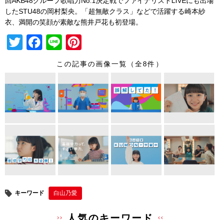
回AKB48グループ歌唱力No.
1決定戦でファイナリストLIVEにも出場
したSTU48の岡村
梨央。「超無敵クラス」
などで活躍する崎本紗
衣、満開の笑顔が素敵な熊井戸花も初登場。
T
F
Li
Pi
wi
a
n
nt
この記事の画像一覧（全8件）
tt
c
e
er
er
e
e
b
st
o
o
k
キーワード
白山乃愛
人気のキーワード