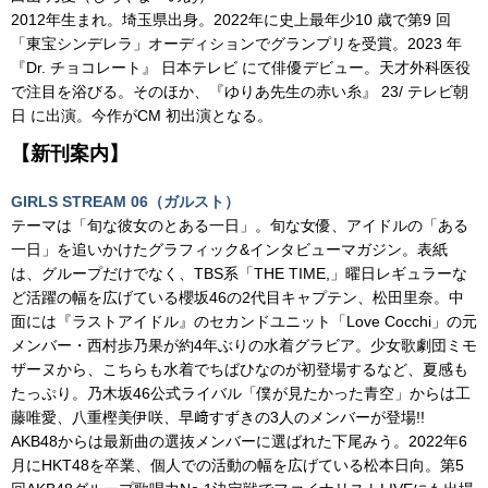
2012年生まれ。埼玉県出身。2022年に史上最年少10 歳で第9 回
「東宝シンデレラ」オーディションでグランプリを受賞。2023 年
『Dr. チョコレート』 日本テレビ にて俳優デビュー。天才外科医役
で注目を浴びる。そのほか、『ゆりあ先生の赤い糸』 23/ テレビ朝
日 に出演。今作がCM 初出演となる。
【新刊案内】
GIRLS STREAM 06（ガルスト）
テーマは「旬な彼女のとある一日」。旬な女優、アイドルの「ある
一日」を追いかけたグラフィック&インタビューマガジン。表紙
は、グループだけでなく、TBS系「THE TIME,」曜日レギュラーな
ど活躍の幅を広げている櫻坂46の2代目キャプテン、松田里奈。中
面には『ラストアイドル』のセカンドユニット「Love Cocchi」の元
メンバー・西村歩乃果が約4年ぶりの水着グラビア。少女歌劇団ミモ
ザーヌから、こちらも水着でちばひなのが初登場するなど、夏感も
たっぷり。乃木坂46公式ライバル「僕が見たかった青空」からは工
藤唯愛、八重樫美伊咲、早﨑すずきの3人のメンバーが登場!!
AKB48からは最新曲の選抜メンバーに選ばれた下尾みう。2022年6
月にHKT48を卒業、
個人での活動の幅を広げている松本日向。第5