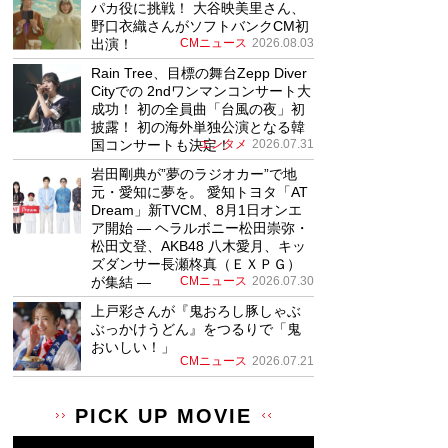
パカ役に挑戦！ 大谷映美里さん、
野口衣織さんがソフトバンクCM初
出演！
CMニュース
2026.08.03
Rain Tree、目標の舞台Zepp Diver
Cityでの 2ndワンマンコンサート大
成功！ 初の全員曲「台風の夜」初
披露！ 初の海外単独公演となる韓
国コンサートも決定！
エンタメ
2026.07.31
岩田剛典が”夢のラジオカー”で地
元・愛知に夢を。 愛知トヨタ「AT
Dream」新TVCM、8月1日オンエ
ア開始 ― ヘラルボニー松田崇弥・
松田文登、AKB48 八木愛月、キッ
ズダンサー長瀬柊真（ＥＸＰＧ）
が集結 ―
CMニュース
2026.07.30
上戸彩さんが『鬼おろし豚しゃぶ
ぶっかけうどん』をつるりで「鬼
おいしい！」
CMニュース
2026.07.21
PICK UP MOVIE