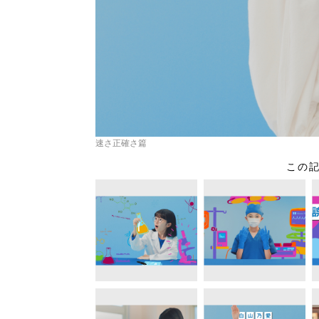
速さ正確さ篇
この