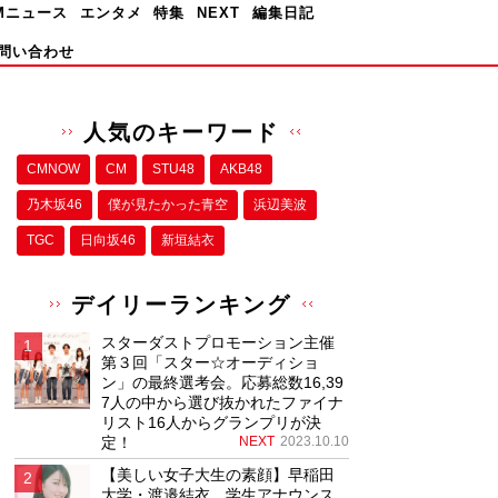
Mニュース
エンタメ
特集
NEXT
編集日記
問い合わせ
人気のキーワード
CMNOW
CM
STU48
AKB48
乃木坂46
僕が⾒たかった⻘空
浜辺美波
TGC
日向坂46
新垣結衣
デイリーランキング
スターダストプロモーション主催
第３回「スター☆オーディショ
ン」の最終選考会。応募総数16,39
7人の中から選び抜かれたファイナ
リスト16人からグランプリが決
定！
NEXT
2023.10.10
【美しい女子大生の素顔】早稲田
大学・渡邉結衣、学生アナウンス