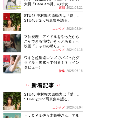
大賞「CanCam賞」の才女
連載
2021.04.21
STU48 中村舞の原動力は「愛」。
STU48と2nd写真集を語る。
エンタメ
2026.08.04
立仙愛理「アイドルをやったから
こそできる演技がきっとある」＜
映画『チャロの囀り』＞
エンタメ
2024.01.16
ワキと超望遠レンズでバズったグ
ラドル・累累って何者！？（イン
タビュー）
特集
2025.06.16
新着記事
STU48 中村舞の原動力は「愛」。
STU48と2nd写真集を語る。
エンタメ
2026.08.04
＝ＬＯＶＥ佐々木舞香さん、アル