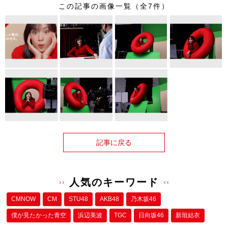
この記事の画像一覧（全7件）
記事に戻る
人気のキーワード
CMNOW
CM
STU48
AKB48
乃木坂46
僕が⾒たかった⻘空
浜辺美波
TGC
日向坂46
新垣結衣