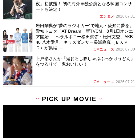
夜」初披露！ 初の海外単独公演となる韓国コンサ
ートも決定！
エンタメ
2026.07.31
岩田剛典が”夢のラジオカー”で地元・愛知に夢を。
愛知トヨタ「AT Dream」新TVCM、8月1日オンエ
ア開始 ― ヘラルボニー松田崇弥・松田文登、AKB
48 八木愛月、キッズダンサー長瀬柊真（ＥＸＰ
Ｇ）が集結 ―
CMニュース
2026.07.30
上戸彩さんが『鬼おろし豚しゃぶぶっかけうどん』
をつるりで「鬼おいしい！」
CMニュース
2026.07.21
PICK UP MOVIE