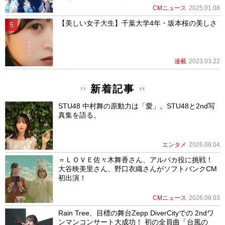
CMニュース
2025.01.08
【美しい女子大生】千葉大学4年・坂本桜の美しさ
連載
2023.03.22
新着記事
STU48 中村舞の原動力は「愛」。STU48と2nd写
真集を語る。
エンタメ
2026.08.04
＝ＬＯＶＥ佐々木舞香さん、アルパカ役に挑戦！
大谷映美里さん、野口衣織さんがソフトバンクCM
初出演！
CMニュース
2026.08.03
Rain Tree、目標の舞台Zepp DiverCityでの 2ndワ
ンマンコンサート大成功！ 初の全員曲「台風の