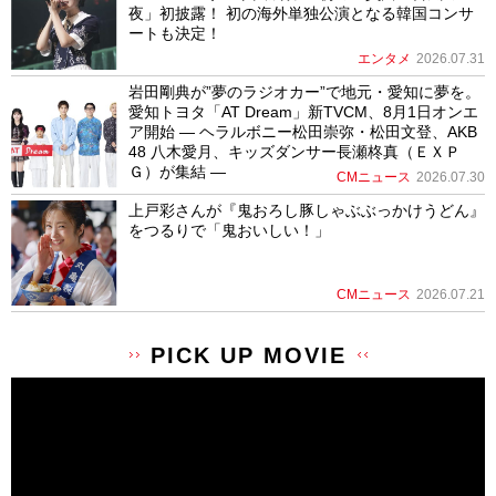
夜」初披露！ 初の海外単独公演となる韓国コンサ
ートも決定！
エンタメ
2026.07.31
岩田剛典が”夢のラジオカー”で地元・愛知に夢を。
愛知トヨタ「AT Dream」新TVCM、8月1日オンエ
ア開始 ― ヘラルボニー松田崇弥・松田文登、AKB
48 八木愛月、キッズダンサー長瀬柊真（ＥＸＰ
Ｇ）が集結 ―
CMニュース
2026.07.30
上戸彩さんが『鬼おろし豚しゃぶぶっかけうどん』
をつるりで「鬼おいしい！」
CMニュース
2026.07.21
PICK UP MOVIE