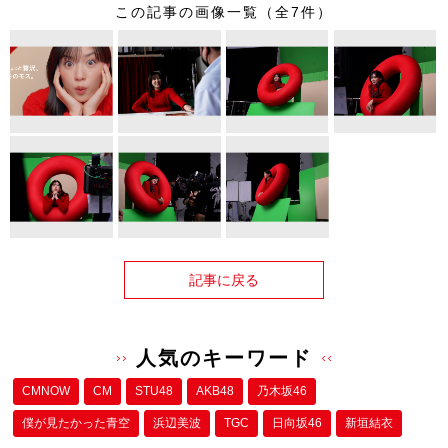
この記事の画像一覧（全7件）
記事に戻る
人気のキーワード
CMNOW
CM
STU48
AKB48
乃木坂46
僕が⾒たかった⻘空
浜辺美波
TGC
日向坂46
新垣結衣