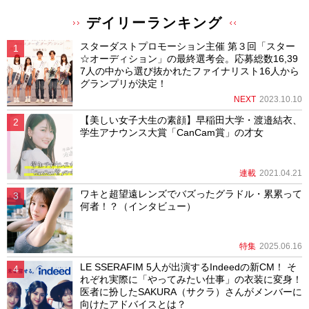
デイリーランキング
スターダストプロモーション主催 第３回「スター
☆オーディション」の最終選考会。応募総数16,39
7人の中から選び抜かれたファイナリスト16人から
グランプリが決定！
NEXT
2023.10.10
【美しい女子大生の素顔】早稲田大学・渡邉結衣、
学生アナウンス大賞「CanCam賞」の才女
連載
2021.04.21
ワキと超望遠レンズでバズったグラドル・累累って
何者！？（インタビュー）
特集
2025.06.16
LE SSERAFIM 5人が出演するIndeedの新CM！ そ
れぞれ実際に「やってみたい仕事」の衣装に変身！
医者に扮したSAKURA（サクラ）さんがメンバーに
向けたアドバイスとは？