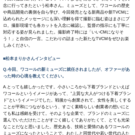
念に行ってきたという松本さん。ミューズとして、ワコールの歴史
や商品開発の裏側を自ら学び、今回発売となる新商品や新TVCMに
込められたメッセージにも深い理解を得て撮影に臨む姿はまさにプ
ロ。撮影現場でも各カットを入念に確認し、監督の指示にも丁寧に
対応する姿が見られました。撮影終了時には「いいCMになりそ
う！」と自信の一言。こだわりの詰まった新たなTVCMをぜひお楽
しみください。
■松本まりかさんインタビュー
Q.今回、ワコールの新ミューズに就任されましたが、オファーがあ
った時の心境を教えてください。
A.とっても嬉しかったです。小さいころから下着ブランドといえば
ワコールというイメージがあって、”上質な大人がつける下着ブラン
ド”というイメージでした。戦後から創業されて、女性を美しくする
ことが平和につながるという、すごく素晴らしい創業者の想いにと
ても私は感銘を受けて。そのような企業で、ブランドのミューズに
選んでいただけたことがすごく嬉しくてありがたくて、とても光栄
なことだなと思いました。歴史ある、技術と愛情のあるワコールの
ミューズになったということで、わたしと同世代や若い世代の人た