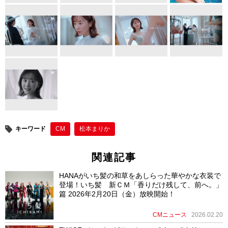
o
o
k
キーワード
CM
松本まりか
関連記事
HANAがいち髪の和草をあしらった華やかな衣装で
登場！いち髪 新ＣＭ「香りだけ残して、前へ。」
篇 2026年2月20日（金）放映開始！
CMニュース
2026.02.20