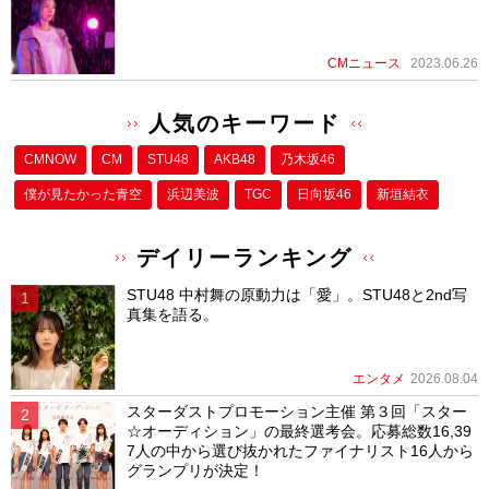
CMニュース
2023.06.26
人気のキーワード
CMNOW
CM
STU48
AKB48
乃木坂46
僕が⾒たかった⻘空
浜辺美波
TGC
日向坂46
新垣結衣
デイリーランキング
STU48 中村舞の原動力は「愛」。STU48と2nd写
真集を語る。
エンタメ
2026.08.04
スターダストプロモーション主催 第３回「スター
☆オーディション」の最終選考会。応募総数16,39
7人の中から選び抜かれたファイナリスト16人から
グランプリが決定！