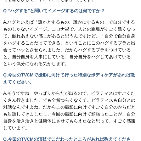
Q.“
ハグする”と聞いてイメージするのは何ですか？
A.ハグといえば「誰かとするもの、誰かにするもの」で自分でする
ものじゃないイメージ。コロナ禍で、人との距離がすごく遠くなっ
て、触れあえない感じがあると思うんですけど、「自分で自分自身
をハグすることだってできる」ということにこのハグするブラと出
会ってハッとさせられました。だからハグするブラをつけている
と、自分自身を大事にしている、自分自身をハグしてあげている、
という気分になれる気がします。
Q.今回のTVCMで撮影に向けて行った特別なボディケアがあれば教
えてください。
A.そうですね、やっぱりからだが出るので、ピラティスにすごくた
くさん行きました。でも全然つらくなくて。ピラティスも自分との
対話なんですよね。だからこの撮影に向けてすごく自分のからだと
も対話してきましたし、今回の撮影に向けて頑張ったことが、自分
自身を活き活きと健康体にさせてもらえたなと思って、すごく感謝
しています。
Q.今回の
TVCM
の演技でこだわったところがあれば教えてくださ