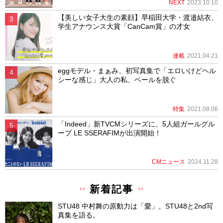
NEXT
2023.10.10
【美しい女子大生の素顔】早稲田大学・渡邉結衣、
学生アナウンス大賞「CanCam賞」の才女
連載
2021.04.21
eggモデル・まぁみ、初写真集で「エロいけどヘル
シーな感じ」大人の私、ベールを脱ぐ
特集
2021.08.06
「Indeed」新TVCMシリーズに、5人組ガールグル
ープ LE SSERAFIMが出演開始！
CMニュース
2024.11.28
新着記事
STU48 中村舞の原動力は「愛」。STU48と2nd写
真集を語る。