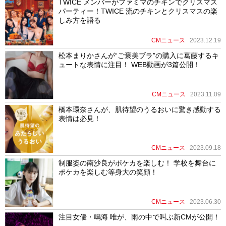
TWICE メンバーがファミマのチキンでクリスマス
パーティー！TWICE 流のチキンとクリスマスの楽
しみ方を語る
CMニュース
2023.12.19
松本まりかさんが“ご褒美ブラ”の購入に葛藤するキ
ュートな表情に注目！ WEB動画が3篇公開！
CMニュース
2023.11.09
橋本環奈さんが、肌待望のうるおいに驚き感動する
表情は必見！
CMニュース
2023.09.18
制服姿の南沙良がポケカを楽しむ！ 学校を舞台に
ポケカを楽しむ等身大の笑顔！
CMニュース
2023.06.30
注目女優・鳴海 唯が、雨の中で叫ぶ新CMが公開！