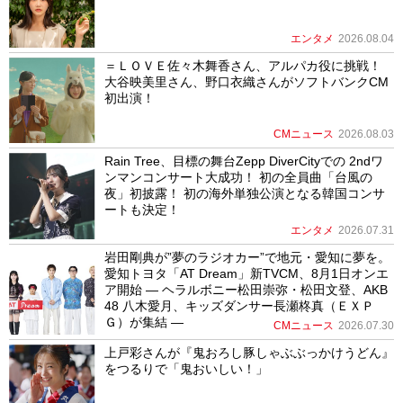
エンタメ
2026.08.04
＝ＬＯＶＥ佐々木舞香さん、アルパカ役に挑戦！
大谷映美里さん、野口衣織さんがソフトバンクCM
初出演！
CMニュース
2026.08.03
Rain Tree、目標の舞台Zepp DiverCityでの 2ndワ
ンマンコンサート大成功！ 初の全員曲「台風の
夜」初披露！ 初の海外単独公演となる韓国コンサ
ートも決定！
エンタメ
2026.07.31
岩田剛典が”夢のラジオカー”で地元・愛知に夢を。
愛知トヨタ「AT Dream」新TVCM、8月1日オンエ
ア開始 ― ヘラルボニー松田崇弥・松田文登、AKB
48 八木愛月、キッズダンサー長瀬柊真（ＥＸＰ
Ｇ）が集結 ―
CMニュース
2026.07.30
上戸彩さんが『鬼おろし豚しゃぶぶっかけうどん』
をつるりで「鬼おいしい！」