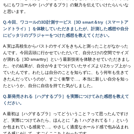
ちにもワコールや［ハグするブラ］の魅力を伝えていけたらいいな
と思います。
Q.今回、ワコールの
3D
計測サービス［
3D smart
＆
try
（スマートア
ンドトライ）］を体験していただきましたが、
計測した感想や自分
にピッタリのブラジャーをつけた感想を教えて
ください。
A.実は高校生からバストのサイズをきちんと測ったことがなかった
んです。今回店頭に行かせていただいて、自分だけの空間でサイズ
が測れる［3D smarttry］という最新技術を体験させていただきまし
た。その結果が、自分が今までつけていたサイズより2カップ上がっ
ていたんです。わたしは自分のことを知らずに、もう何年も生きて
きたんだっていうのが、すごく衝撃で…。本当に新しい自分を知っ
たというか、自分に自信を持てた気がしました。
Q.新発売される［ハグするブラ］
を実際につけてみた感想を教えて
ください。
A.最初は［ハグするブラ］ってどういうこと？って思ったんですけ
ど、実際につけてみたら、ほんとに「あ！ハグされてる！」という
か包まれている感覚で…。やさしく適度なホールド感で包み込まれ
てる感じがして、すごくここちよかったです。