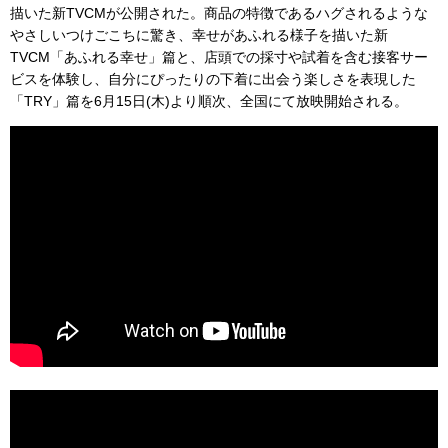
描いた新TVCMが公開された。商品の特徴であるハグされるような
やさしいつけごこちに驚き、幸せがあふれる様子を描いた新
TVCM「あふれる幸せ」篇と、店頭での採寸や試着を含む接客サー
ビスを体験し、自分にぴったりの下着に出会う楽しさを表現した
「TRY」篇を6月15日(木)より順次、全国にて放映開始される。