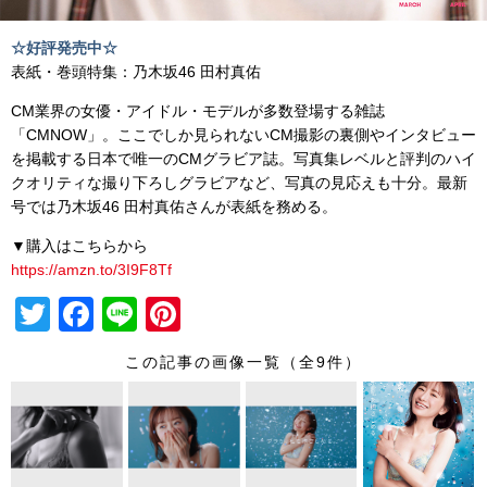
☆好評発売中☆
表紙・巻頭特集：乃木坂46 田村真佑
CM業界の女優・アイドル・モデルが多数登場する雑誌
「CMNOW」。ここでしか見られないCM撮影の裏側やインタビュー
を掲載する日本で唯一のCMグラビア誌。写真集レベルと評判のハイ
クオリティな撮り下ろしグラビアなど、写真の見応えも十分。最新
号では乃木坂46 田村真佑さんが表紙を務める。
▼購入はこちらから
https://amzn.to/3I9F8Tf
T
F
Li
Pi
wi
a
n
nt
この記事の画像一覧（全9件）
tt
c
e
er
er
e
e
b
st