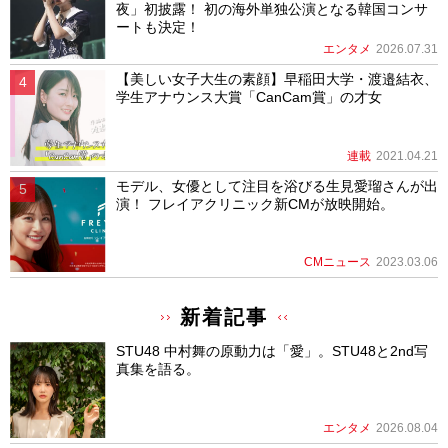
夜」初披露！ 初の海外単独公演となる韓国コンサ
ートも決定！
エンタメ
2026.07.31
【美しい女子大生の素顔】早稲田大学・渡邉結衣、
学生アナウンス大賞「CanCam賞」の才女
連載
2021.04.21
モデル、女優として注目を浴びる生見愛瑠さんが出
演！ フレイアクリニック新CMが放映開始。
CMニュース
2023.03.06
新着記事
STU48 中村舞の原動力は「愛」。STU48と2nd写
真集を語る。
エンタメ
2026.08.04