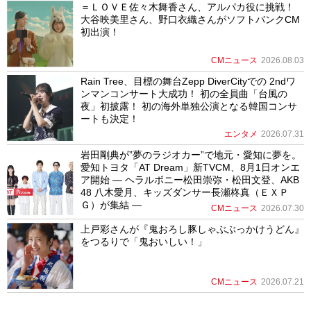
＝ＬＯＶＥ佐々木舞香さん、アルパカ役に挑戦！
大谷映美里さん、野口衣織さんがソフトバンクCM
初出演！
CMニュース
2026.08.03
Rain Tree、目標の舞台Zepp DiverCityでの 2ndワ
ンマンコンサート大成功！ 初の全員曲「台風の
夜」初披露！ 初の海外単独公演となる韓国コンサ
ートも決定！
エンタメ
2026.07.31
岩田剛典が”夢のラジオカー”で地元・愛知に夢を。
愛知トヨタ「AT Dream」新TVCM、8月1日オンエ
ア開始 ― ヘラルボニー松田崇弥・松田文登、AKB
48 八木愛月、キッズダンサー長瀬柊真（ＥＸＰ
Ｇ）が集結 ―
CMニュース
2026.07.30
上戸彩さんが『鬼おろし豚しゃぶぶっかけうどん』
をつるりで「鬼おいしい！」
CMニュース
2026.07.21