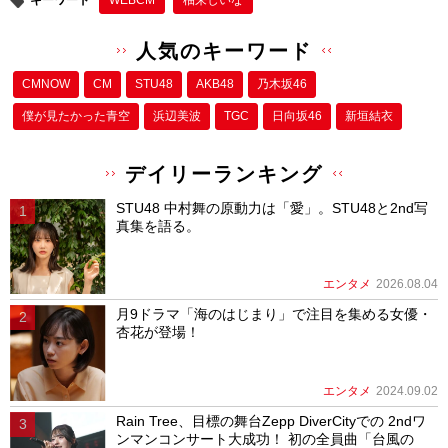
人気のキーワード
CMNOW
CM
STU48
AKB48
乃木坂46
僕が⾒たかった⻘空
浜辺美波
TGC
日向坂46
新垣結衣
デイリーランキング
STU48 中村舞の原動力は「愛」。STU48と2nd写
真集を語る。
エンタメ
2026.08.04
月9ドラマ「海のはじまり」で注目を集める女優・
杏花が登場！
エンタメ
2024.09.02
Rain Tree、目標の舞台Zepp DiverCityでの 2ndワ
ンマンコンサート大成功！ 初の全員曲「台風の