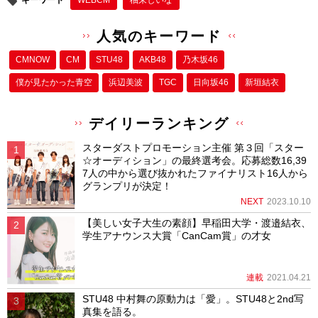
人気のキーワード
CMNOW
CM
STU48
AKB48
乃木坂46
僕が⾒たかった⻘空
浜辺美波
TGC
日向坂46
新垣結衣
デイリーランキング
スターダストプロモーション主催 第３回「スター
☆オーディション」の最終選考会。応募総数16,39
7人の中から選び抜かれたファイナリスト16人から
グランプリが決定！
NEXT
2023.10.10
【美しい女子大生の素顔】早稲田大学・渡邉結衣、
学生アナウンス大賞「CanCam賞」の才女
連載
2021.04.21
STU48 中村舞の原動力は「愛」。STU48と2nd写
真集を語る。