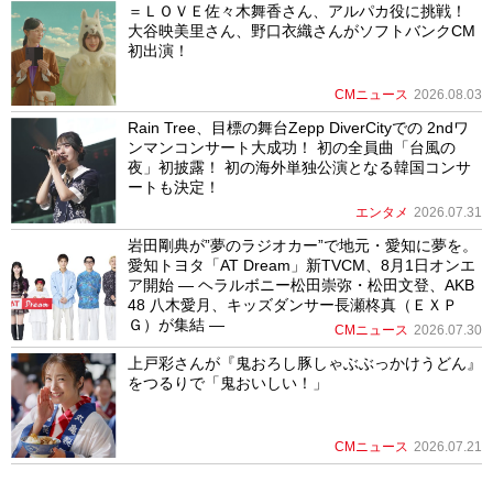
＝ＬＯＶＥ佐々木舞香さん、アルパカ役に挑戦！
大谷映美里さん、野口衣織さんがソフトバンクCM
初出演！
CMニュース
2026.08.03
Rain Tree、目標の舞台Zepp DiverCityでの 2ndワ
ンマンコンサート大成功！ 初の全員曲「台風の
夜」初披露！ 初の海外単独公演となる韓国コンサ
ートも決定！
エンタメ
2026.07.31
岩田剛典が”夢のラジオカー”で地元・愛知に夢を。
愛知トヨタ「AT Dream」新TVCM、8月1日オンエ
ア開始 ― ヘラルボニー松田崇弥・松田文登、AKB
48 八木愛月、キッズダンサー長瀬柊真（ＥＸＰ
Ｇ）が集結 ―
CMニュース
2026.07.30
上戸彩さんが『鬼おろし豚しゃぶぶっかけうどん』
をつるりで「鬼おいしい！」
CMニュース
2026.07.21