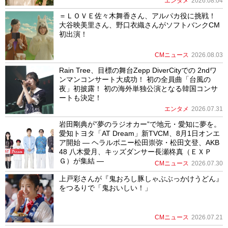
エンタメ
2026.08.04
＝ＬＯＶＥ佐々木舞香さん、アルパカ役に挑戦！
大谷映美里さん、野口衣織さんがソフトバンクCM
初出演！
CMニュース
2026.08.03
Rain Tree、目標の舞台Zepp DiverCityでの 2ndワ
ンマンコンサート大成功！ 初の全員曲「台風の
夜」初披露！ 初の海外単独公演となる韓国コンサ
ートも決定！
エンタメ
2026.07.31
岩田剛典が”夢のラジオカー”で地元・愛知に夢を。
愛知トヨタ「AT Dream」新TVCM、8月1日オンエ
ア開始 ― ヘラルボニー松田崇弥・松田文登、AKB
48 八木愛月、キッズダンサー長瀬柊真（ＥＸＰ
Ｇ）が集結 ―
CMニュース
2026.07.30
上戸彩さんが『鬼おろし豚しゃぶぶっかけうどん』
をつるりで「鬼おいしい！」
CMニュース
2026.07.21