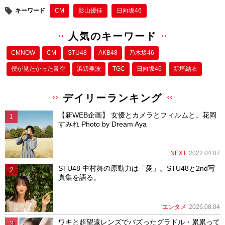
キーワード
CM
影山優佳
日向坂46
人気のキーワード
CMNOW
CM
STU48
AKB48
乃木坂46
僕が⾒たかった⻘空
浜辺美波
TGC
日向坂46
新垣結衣
デイリーランキング
【新WEB企画】 女優とカメラとフィルムと。花岡
すみれ Photo by Dream Aya
NEXT
2022.04.07
STU48 中村舞の原動力は「愛」。STU48と2nd写
真集を語る。
エンタメ
2026.08.04
ワキと超望遠レンズでバズったグラドル・累累って