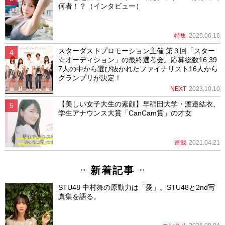
何者！？（インタビュー）
特集
2025.06.16
スターダストプロモーション主催 第３回「スター
☆オーディション」の最終選考会。応募総数16,39
7人の中から選び抜かれたファイナリスト16人から
グランプリが決定！
NEXT
2023.10.10
【美しい女子大生の素顔】早稲田大学・渡邉結衣、
学生アナウンス大賞「CanCam賞」の才女
連載
2021.04.21
新着記事
STU48 中村舞の原動力は「愛」。STU48と2nd写
真集を語る。