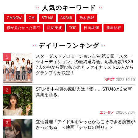
人気のキーワード
CMNOW
CM
STU48
AKB48
乃木坂46
僕が⾒たかった⻘空
浜辺美波
TGC
日向坂46
新垣結衣
デイリーランキング
スターダストプロモーション主催 第３回「スター
☆オーディション」の最終選考会。応募総数16,39
7人の中から選び抜かれたファイナリスト16人から
グランプリが決定！
NEXT
2023.10.10
STU48 中村舞の原動力は「愛」。STU48と2nd写
真集を語る。
エンタメ
2026.08.04
立仙愛理「アイドルをやったからこそできる演技が
きっとある」＜映画『チャロの囀り』＞