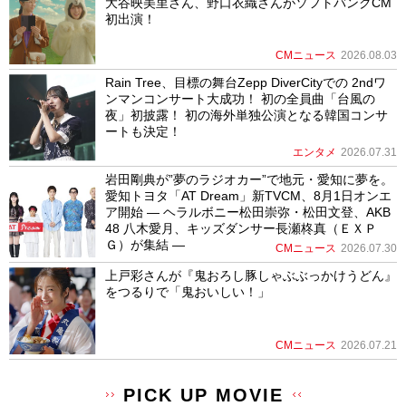
大谷映美里さん、野口衣織さんがソフトバンクCM
初出演！
CMニュース
2026.08.03
Rain Tree、目標の舞台Zepp DiverCityでの 2ndワ
ンマンコンサート大成功！ 初の全員曲「台風の
夜」初披露！ 初の海外単独公演となる韓国コンサ
ートも決定！
エンタメ
2026.07.31
岩田剛典が”夢のラジオカー”で地元・愛知に夢を。
愛知トヨタ「AT Dream」新TVCM、8月1日オンエ
ア開始 ― ヘラルボニー松田崇弥・松田文登、AKB
48 八木愛月、キッズダンサー長瀬柊真（ＥＸＰ
Ｇ）が集結 ―
CMニュース
2026.07.30
上戸彩さんが『鬼おろし豚しゃぶぶっかけうどん』
をつるりで「鬼おいしい！」
CMニュース
2026.07.21
PICK UP MOVIE