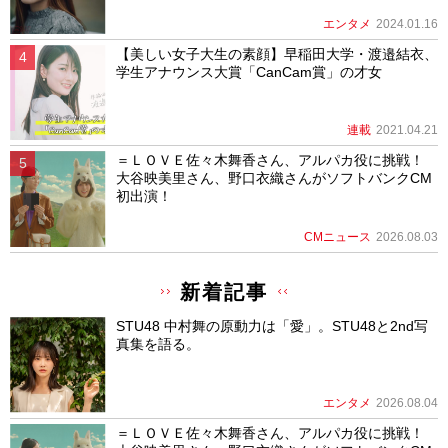
エンタメ
2024.01.16
【美しい女子大生の素顔】早稲田大学・渡邉結衣、
学生アナウンス大賞「CanCam賞」の才女
連載
2021.04.21
＝ＬＯＶＥ佐々木舞香さん、アルパカ役に挑戦！
大谷映美里さん、野口衣織さんがソフトバンクCM
初出演！
CMニュース
2026.08.03
新着記事
STU48 中村舞の原動力は「愛」。STU48と2nd写
真集を語る。
エンタメ
2026.08.04
＝ＬＯＶＥ佐々木舞香さん、アルパカ役に挑戦！