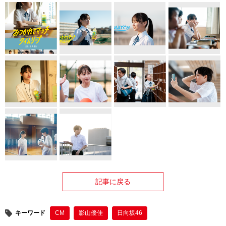
記事に戻る
キーワード
CM
影山優佳
日向坂46