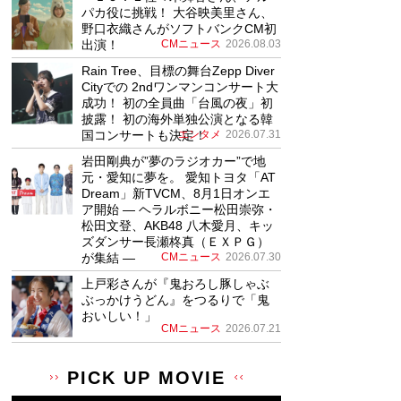
パカ役に挑戦！ 大谷映美里さん、
野口衣織さんがソフトバンクCM初
出演！
CMニュース
2026.08.03
Rain Tree、目標の舞台Zepp Diver
Cityでの 2ndワンマンコンサート大
成功！ 初の全員曲「台風の夜」初
披露！ 初の海外単独公演となる韓
国コンサートも決定！
エンタメ
2026.07.31
岩田剛典が”夢のラジオカー”で地
元・愛知に夢を。 愛知トヨタ「AT
Dream」新TVCM、8月1日オンエ
ア開始 ― ヘラルボニー松田崇弥・
松田文登、AKB48 八木愛月、キッ
ズダンサー長瀬柊真（ＥＸＰＧ）
が集結 ―
CMニュース
2026.07.30
上戸彩さんが『鬼おろし豚しゃぶ
ぶっかけうどん』をつるりで「鬼
おいしい！」
CMニュース
2026.07.21
PICK UP MOVIE