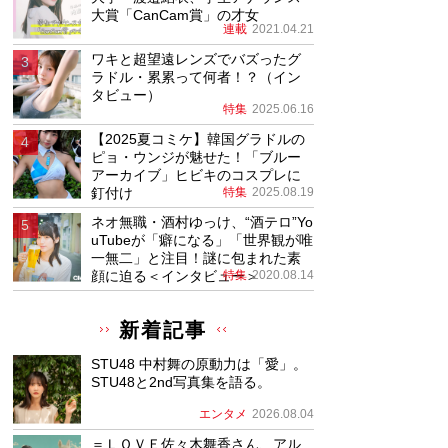
大賞「CanCam賞」の才女
連載
2021.04.21
ワキと超望遠レンズでバズったグ
ラドル・累累って何者！？（イン
タビュー）
特集
2025.06.16
【2025夏コミケ】韓国グラドルの
ピョ・ウンジが魅せた！「ブルー
アーカイブ」ヒビキのコスプレに
釘付け
特集
2025.08.19
ネオ無職・酒村ゆっけ、“酒テロ”Yo
uTubeが「癖になる」「世界観が唯
一無二」と注目！謎に包まれた素
顔に迫る＜インタビュー＞
特集
2020.08.14
新着記事
STU48 中村舞の原動力は「愛」。
STU48と2nd写真集を語る。
エンタメ
2026.08.04
＝ＬＯＶＥ佐々木舞香さん、アル