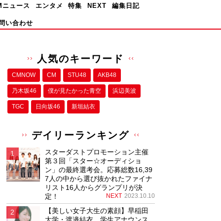
Mニュース
エンタメ
特集
NEXT
編集日記
問い合わせ
人気のキーワード
CMNOW
CM
STU48
AKB48
乃木坂46
僕が⾒たかった⻘空
浜辺美波
TGC
日向坂46
新垣結衣
デイリーランキング
スターダストプロモーション主催
第３回「スター☆オーディショ
ン」の最終選考会。応募総数16,39
7人の中から選び抜かれたファイナ
リスト16人からグランプリが決
定！
NEXT
2023.10.10
【美しい女子大生の素顔】早稲田
大学・渡邉結衣、学生アナウンス