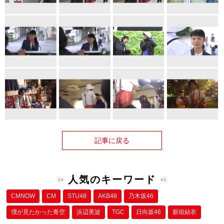
記事に戻る
人気のキーワード
CMNOW
CM
STU48
AKB48
乃木坂46
僕が⾒たかった⻘空
浜辺美波
TGC
日向坂46
新垣結衣