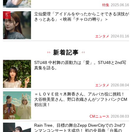
特集
2025.06.16
立仙愛理「アイドルをやったからこそできる演技が
きっとある」＜映画『チャロの囀り』＞
エンタメ
2024.01.16
新着記事
STU48 中村舞の原動力は「愛」。STU48と2nd写
真集を語る。
エンタメ
2026.08.04
＝ＬＯＶＥ佐々木舞香さん、アルパカ役に挑戦！
大谷映美里さん、野口衣織さんがソフトバンクCM
初出演！
CMニュース
2026.08.03
Rain Tree、目標の舞台Zepp DiverCityでの 2ndワ
ンマンコンサート大成功！ 初の全員曲「台風の