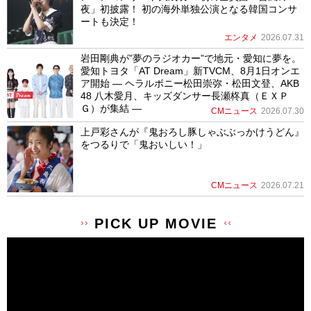
夜」初披露！ 初の海外単独公演となる韓国コンサ
ートも決定！
エンタメ
2026.07.31
岩田剛典が”夢のラジオカー”で地元・愛知に夢を。
愛知トヨタ「AT Dream」新TVCM、8月1日オンエ
ア開始 ― ヘラルボニー松田崇弥・松田文登、AKB
48 八木愛月、キッズダンサー長瀬柊真（ＥＸＰ
Ｇ）が集結 ―
CMニュース
2026.07.30
上戸彩さんが『鬼おろし豚しゃぶぶっかけうどん』
をつるりで「鬼おいしい！」
CMニュース
2026.07.21
PICK UP MOVIE