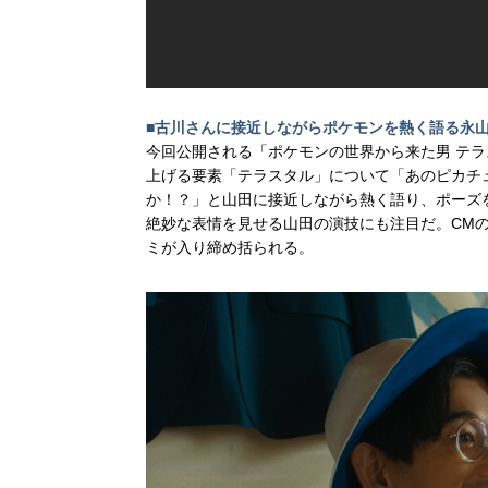
■古川さんに接近しながらポケモンを熱く語る永
今回公開される「ポケモンの世界から来た男 テ
上げる要素「テラスタル」について「あのピカチ
か！？」と⼭⽥に接近しながら熱く語り、ポーズ
絶妙な表情を⾒せる⼭⽥の演技にも注⽬だ。CM
ミが⼊り締め括られる。