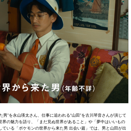
来た男”を永⼭瑛太さん、仕事に追われる“⼭⽥”を古川琴⾳さんが演じて
世界の魅⼒を語り、「まだ⾒ぬ世界があること」や「夢中はいいもの
している「ポケモンの世界から来た男 出会い篇」では、男と⼭⽥が出