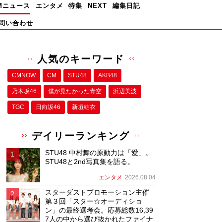
Mニュース
エンタメ
特集
NEXT
編集日記
問い合わせ
人気のキーワード
CMNOW
CM
STU48
AKB48
乃木坂46
僕が⾒たかった⻘空
浜辺美波
TGC
日向坂46
新垣結衣
デイリーランキング
STU48 中村舞の原動力は「愛」。
STU48と2nd写真集を語る。
エンタメ
2026.08.04
スターダストプロモーション主催
第３回「スター☆オーディショ
ン」の最終選考会。応募総数16,39
7人の中から選び抜かれたファイナ