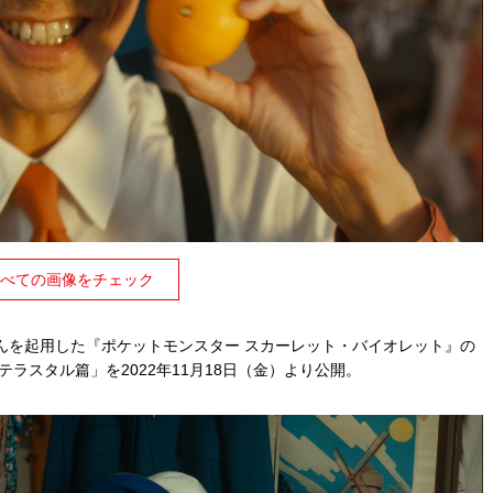
べての画像をチェック
んを起⽤した『ポケットモンスター スカーレット・バイオレット』の
 テラスタル篇」を2022年11⽉18⽇（⾦）より公開。