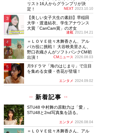
リスト16人からグランプリが決
定！
NEXT
2023.10.10
【美しい女子大生の素顔】早稲田
大学・渡邉結衣、学生アナウンス
大賞「CanCam賞」の才女
連載
2021.04.21
＝ＬＯＶＥ佐々木舞香さん、アル
パカ役に挑戦！ 大谷映美里さん、
野口衣織さんがソフトバンクCM初
出演！
CMニュース
2026.08.03
月9ドラマ「海のはじまり」で注目
を集める女優・杏花が登場！
エンタメ
2024.09.02
新着記事
STU48 中村舞の原動力は「愛」。
STU48と2nd写真集を語る。
エンタメ
2026.08.04
＝ＬＯＶＥ佐々木舞香さん、アル