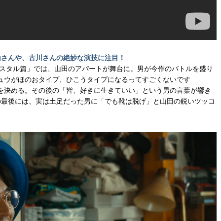
⼭さんや、古川さんの絶妙な演技に注⽬！
ラスタル篇」では、⼭⽥のアパートが舞台に。男が今作のバトルを盛り
ュウがほのおタイプ、ひこうタイプになるってすごくないです
を決める。その後の「皆、好きに⽣きていい」という男の⾔葉が響き
の最後には、実は⼟⾜だった男に「でも靴は脱げ」と⼭⽥の鋭いツッコ