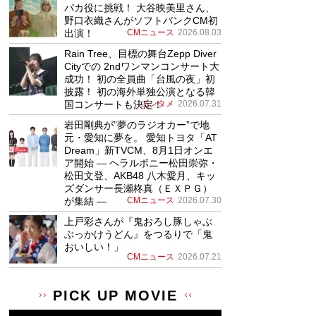
パカ役に挑戦！ 大谷映美里さん、
野口衣織さんがソフトバンクCM初
出演！
CMニュース
2026.08.03
Rain Tree、目標の舞台Zepp Diver
Cityでの 2ndワンマンコンサート大
成功！ 初の全員曲「台風の夜」初
披露！ 初の海外単独公演となる韓
国コンサートも決定！
エンタメ
2026.07.31
岩田剛典が”夢のラジオカー”で地
元・愛知に夢を。 愛知トヨタ「AT
Dream」新TVCM、8月1日オンエ
ア開始 ― ヘラルボニー松田崇弥・
松田文登、AKB48 八木愛月、キッ
ズダンサー長瀬柊真（ＥＸＰＧ）
が集結 ―
CMニュース
2026.07.30
上戸彩さんが『鬼おろし豚しゃぶ
ぶっかけうどん』をつるりで「鬼
おいしい！」
CMニュース
2026.07.21
PICK UP MOVIE