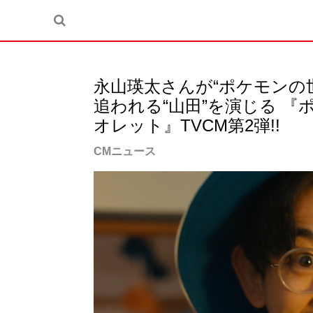
永⼭瑛太さんが“ポケモンの
追われる“⼭⽥”を演じる 
オレット』TVCM第2弾!!
CMニュース