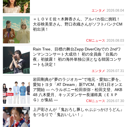
エンタメ
2026.08.04
＝ＬＯＶＥ佐々木舞香さん、アルパカ役に挑戦！
大谷映美里さん、野口衣織さんがソフトバンクCM
初出演！
CMニュース
2026.08.03
Rain Tree、目標の舞台Zepp DiverCityでの 2ndワ
ンマンコンサート大成功！ 初の全員曲「台風の
夜」初披露！ 初の海外単独公演となる韓国コンサ
ートも決定！
エンタメ
2026.07.31
岩田剛典が”夢のラジオカー”で地元・愛知に夢を。
愛知トヨタ「AT Dream」新TVCM、8月1日オンエ
ア開始 ― ヘラルボニー松田崇弥・松田文登、AKB
48 八木愛月、キッズダンサー長瀬柊真（ＥＸＰ
Ｇ）が集結 ―
CMニュース
2026.07.30
上戸彩さんが『鬼おろし豚しゃぶぶっかけうどん』
をつるりで「鬼おいしい！」