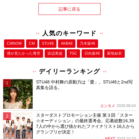
記事に戻る
人気のキーワード
CMNOW
CM
STU48
AKB48
乃木坂46
僕が⾒たかった⻘空
浜辺美波
TGC
日向坂46
新垣結衣
デイリーランキング
STU48 中村舞の原動力は「愛」。STU48と2nd写
真集を語る。
エンタメ
2026.08.04
スターダストプロモーション主催 第３回「スター
☆オーディション」の最終選考会。応募総数16,39
7人の中から選び抜かれたファイナリスト16人から
グランプリが決定！
NEXT
2023.10.10