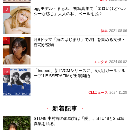
eggモデル・まぁみ、初写真集で「エロいけどヘル
シーな感じ」大人の私、ベールを脱ぐ
特集
2021.08.06
月9ドラマ「海のはじまり」で注目を集める女優・
杏花が登場！
エンタメ
2024.09.02
「Indeed」新TVCMシリーズに、5人組ガールグル
ープ LE SSERAFIMが出演開始！
CMニュース
2024.11.28
新着記事
STU48 中村舞の原動力は「愛」。STU48と2nd写
真集を語る。