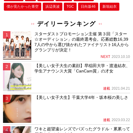
僕が⾒たかった⻘空
浜辺美波
TGC
日向坂46
新垣結衣
デイリーランキング
スターダストプロモーション主催 第３回「スター
☆オーディション」の最終選考会。応募総数16,39
7人の中から選び抜かれたファイナリスト16人から
グランプリが決定！
NEXT
2023.10.10
【美しい女子大生の素顔】早稲田大学・渡邉結衣、
学生アナウンス大賞「CanCam賞」の才女
連載
2021.04.21
【美しい女子大生】千葉大学4年・坂本桜の美しさ
連載
2023.03.22
ワキと超望遠レンズでバズったグラドル・累累って