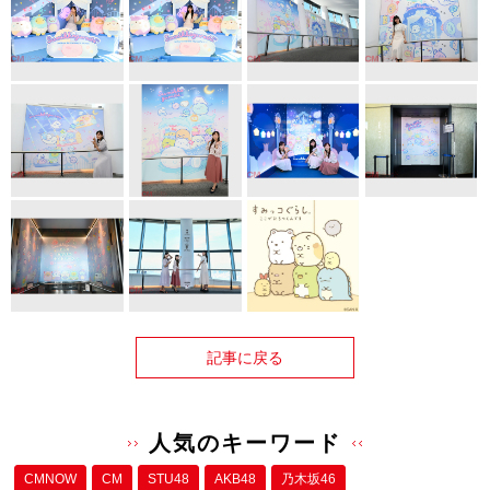
記事に戻る
人気のキーワード
CMNOW
CM
STU48
AKB48
乃木坂46