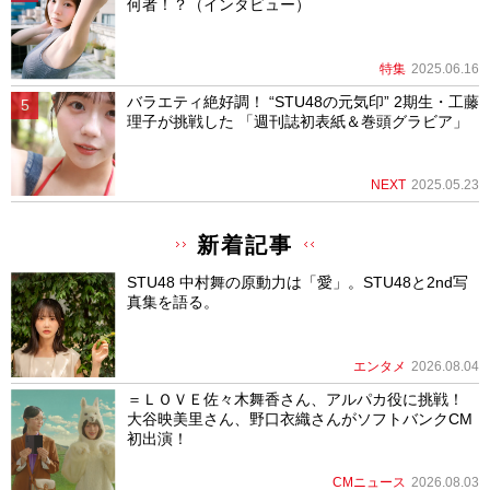
何者！？（インタビュー）
特集
2025.06.16
バラエティ絶好調！ “STU48の元気印” 2期生・工藤
理子が挑戦した 「週刊誌初表紙＆巻頭グラビア」
NEXT
2025.05.23
新着記事
STU48 中村舞の原動力は「愛」。STU48と2nd写
真集を語る。
エンタメ
2026.08.04
＝ＬＯＶＥ佐々木舞香さん、アルパカ役に挑戦！
大谷映美里さん、野口衣織さんがソフトバンクCM
初出演！
CMニュース
2026.08.03