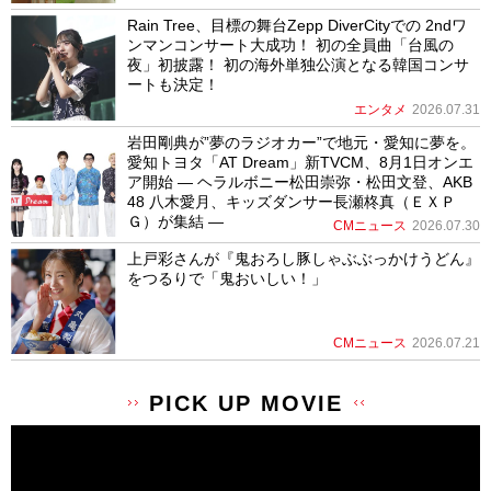
Rain Tree、目標の舞台Zepp DiverCityでの 2ndワ
ンマンコンサート大成功！ 初の全員曲「台風の
夜」初披露！ 初の海外単独公演となる韓国コンサ
ートも決定！
エンタメ
2026.07.31
岩田剛典が”夢のラジオカー”で地元・愛知に夢を。
愛知トヨタ「AT Dream」新TVCM、8月1日オンエ
ア開始 ― ヘラルボニー松田崇弥・松田文登、AKB
48 八木愛月、キッズダンサー長瀬柊真（ＥＸＰ
Ｇ）が集結 ―
CMニュース
2026.07.30
上戸彩さんが『鬼おろし豚しゃぶぶっかけうどん』
をつるりで「鬼おいしい！」
CMニュース
2026.07.21
PICK UP MOVIE