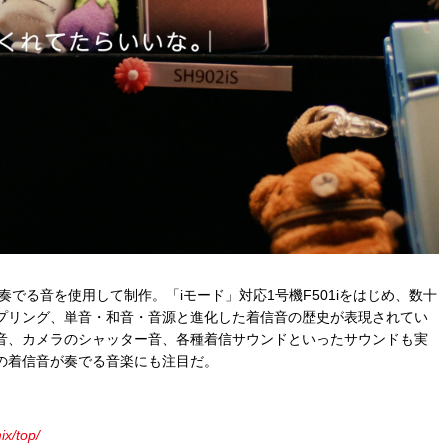
奏でる音を使用して制作。「iモード」対応1号機F501iをはじめ、数十
プリング、単音・和音・音源と進化した着信音の歴史が表現されてい
音、カメラのシャッター音、各種着信サウンドといったサウンドも実
の着信音が奏でる音楽にも注目だ。
ix/top/