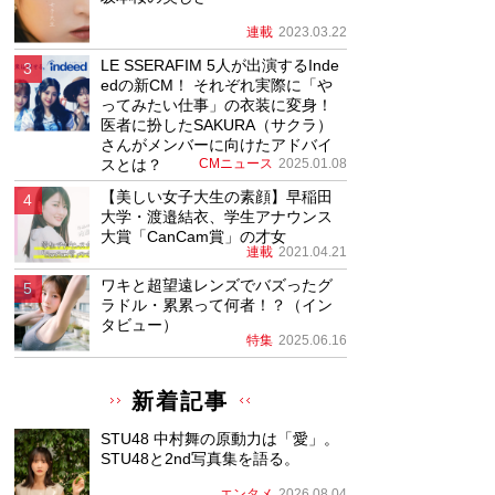
連載
2023.03.22
LE SSERAFIM 5人が出演するInde
edの新CM！ それぞれ実際に「や
ってみたい仕事」の衣装に変身！
医者に扮したSAKURA（サクラ）
さんがメンバーに向けたアドバイ
スとは？
CMニュース
2025.01.08
【美しい女子大生の素顔】早稲田
大学・渡邉結衣、学生アナウンス
大賞「CanCam賞」の才女
連載
2021.04.21
ワキと超望遠レンズでバズったグ
ラドル・累累って何者！？（イン
タビュー）
特集
2025.06.16
新着記事
STU48 中村舞の原動力は「愛」。
STU48と2nd写真集を語る。
エンタメ
2026.08.04