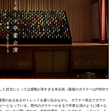
した担当にとっては感慨が深すぎる本企画（最後のガラケーはP900iで
全盛期のあるあるやトレンドを盛り込みながら、ガラケー視点でガラケ
ービーとなっている。歴代のガラケーがまるで卒業公演のように様々な
で、センター問い合わせ、赤外線通信、ワンセグなど、「iモード」を