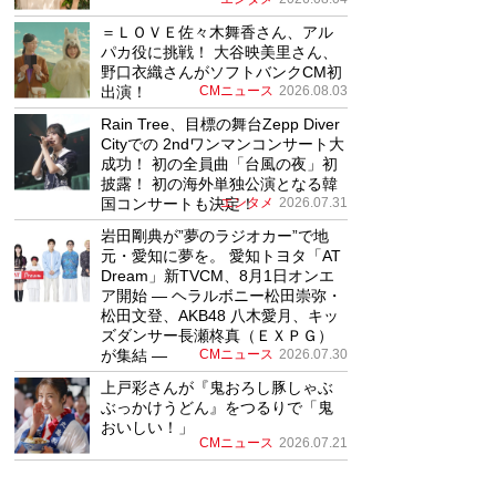
＝ＬＯＶＥ佐々木舞香さん、アル
パカ役に挑戦！ 大谷映美里さん、
野口衣織さんがソフトバンクCM初
出演！
CMニュース
2026.08.03
Rain Tree、目標の舞台Zepp Diver
Cityでの 2ndワンマンコンサート大
成功！ 初の全員曲「台風の夜」初
披露！ 初の海外単独公演となる韓
国コンサートも決定！
エンタメ
2026.07.31
岩田剛典が”夢のラジオカー”で地
元・愛知に夢を。 愛知トヨタ「AT
Dream」新TVCM、8月1日オンエ
ア開始 ― ヘラルボニー松田崇弥・
松田文登、AKB48 八木愛月、キッ
ズダンサー長瀬柊真（ＥＸＰＧ）
が集結 ―
CMニュース
2026.07.30
上戸彩さんが『鬼おろし豚しゃぶ
ぶっかけうどん』をつるりで「鬼
おいしい！」
CMニュース
2026.07.21