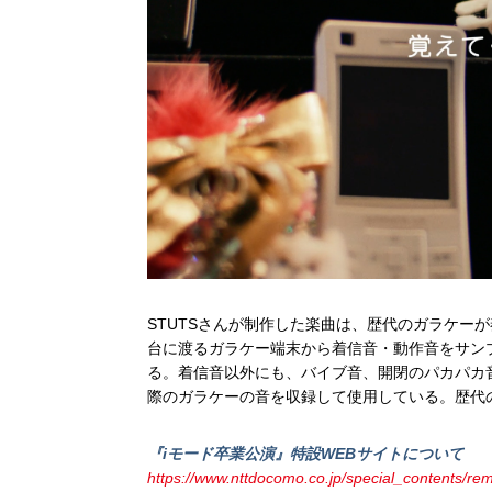
STUTSさんが制作した楽曲は、歴代のガラケーが
台に渡るガラケー端末から着信音・動作音をサン
る。着信音以外にも、バイブ音、開閉のパカパカ
際のガラケーの音を収録して使用している。歴代
『iモード卒業公演』特設WEBサイトについて
https://www.nttdocomo.co.jp/special_contents/rem