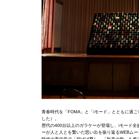
青春時代を「FOMA」と「iモード」とともに過ご
した）。
歴代の400台以上のガラケーが登場し、iモード
ーが人と人とを繋いだ思い出を振り返るWEBム
時代の着信音で「仰げば尊し」「歓喜の歌」を奏