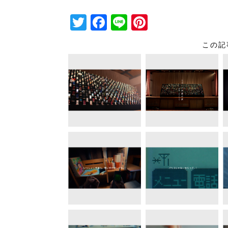
T
F
Li
Pi
wi
a
n
nt
この記
tt
c
e
er
er
e
e
b
st
o
o
k