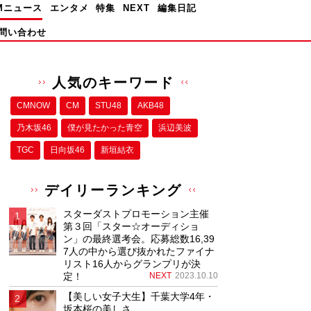
Mニュース
エンタメ
特集
NEXT
編集日記
問い合わせ
人気のキーワード
CMNOW
CM
STU48
AKB48
乃木坂46
僕が⾒たかった⻘空
浜辺美波
TGC
日向坂46
新垣結衣
デイリーランキング
スターダストプロモーション主催
第３回「スター☆オーディショ
ン」の最終選考会。応募総数16,39
7人の中から選び抜かれたファイナ
リスト16人からグランプリが決
定！
NEXT
2023.10.10
【美しい女子大生】千葉大学4年・
坂本桜の美しさ