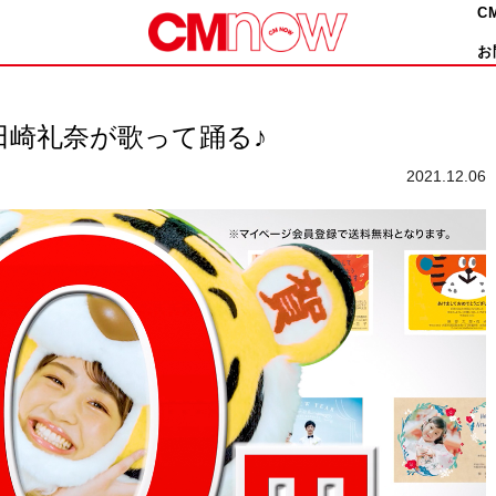
C
お
田崎礼奈が歌って踊る♪
2021.12.06