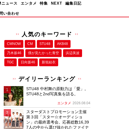
Mニュース
エンタメ
特集
NEXT
編集日記
問い合わせ
人気のキーワード
CMNOW
CM
STU48
AKB48
乃木坂46
僕が⾒たかった⻘空
浜辺美波
TGC
日向坂46
新垣結衣
デイリーランキング
STU48 中村舞の原動力は「愛」。
STU48と2nd写真集を語る。
エンタメ
2026.08.04
スターダストプロモーション主催
第３回「スター☆オーディショ
ン」の最終選考会。応募総数16,39
7人の中から選び抜かれたファイナ