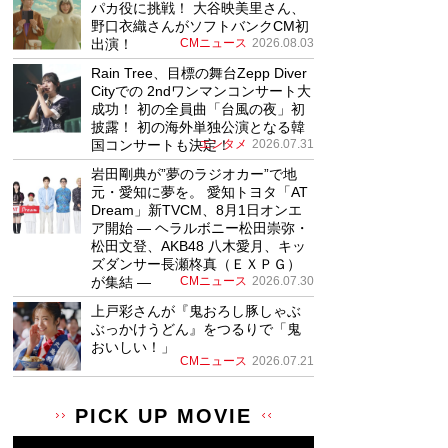
パカ役に挑戦！ 大谷映美里さん、
野口衣織さんがソフトバンクCM初
出演！
CMニュース
2026.08.03
Rain Tree、目標の舞台Zepp Diver
Cityでの 2ndワンマンコンサート大
成功！ 初の全員曲「台風の夜」初
披露！ 初の海外単独公演となる韓
国コンサートも決定！
エンタメ
2026.07.31
岩田剛典が”夢のラジオカー”で地
元・愛知に夢を。 愛知トヨタ「AT
Dream」新TVCM、8月1日オンエ
ア開始 ― ヘラルボニー松田崇弥・
松田文登、AKB48 八木愛月、キッ
ズダンサー長瀬柊真（ＥＸＰＧ）
が集結 ―
CMニュース
2026.07.30
上戸彩さんが『鬼おろし豚しゃぶ
ぶっかけうどん』をつるりで「鬼
おいしい！」
CMニュース
2026.07.21
PICK UP MOVIE