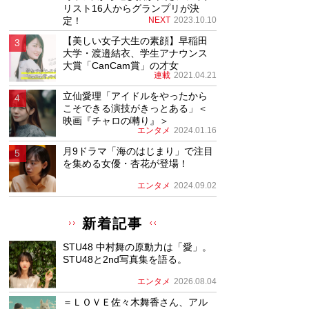
リスト16人からグランプリが決
定！
NEXT
2023.10.10
【美しい女子大生の素顔】早稲田
大学・渡邉結衣、学生アナウンス
大賞「CanCam賞」の才女
連載
2021.04.21
立仙愛理「アイドルをやったから
こそできる演技がきっとある」＜
映画『チャロの囀り』＞
エンタメ
2024.01.16
月9ドラマ「海のはじまり」で注目
を集める女優・杏花が登場！
エンタメ
2024.09.02
新着記事
STU48 中村舞の原動力は「愛」。
STU48と2nd写真集を語る。
エンタメ
2026.08.04
＝ＬＯＶＥ佐々木舞香さん、アル