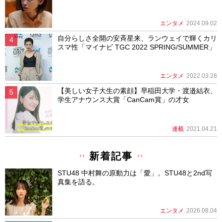
エンタメ
2024.09.02
自分らしさ全開の安斉星来、ランウェイで輝くカリ
スマ性「マイナビ TGC 2022 SPRING/SUMMER」
エンタメ
2022.03.28
【美しい女子大生の素顔】早稲田大学・渡邉結衣、
学生アナウンス大賞「CanCam賞」の才女
連載
2021.04.21
新着記事
STU48 中村舞の原動力は「愛」。STU48と2nd写
真集を語る。
エンタメ
2026.08.04