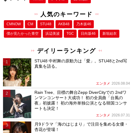
人気のキーワード
CMNOW
CM
STU48
AKB48
乃木坂46
僕が⾒たかった⻘空
浜辺美波
TGC
日向坂46
新垣結衣
デイリーランキング
STU48 中村舞の原動力は「愛」。STU48と2nd写
真集を語る。
エンタメ
2026.08.04
Rain Tree、目標の舞台Zepp DiverCityでの 2ndワ
ンマンコンサート大成功！ 初の全員曲「台風の
夜」初披露！ 初の海外単独公演となる韓国コンサ
ートも決定！
エンタメ
2026.07.31
月9ドラマ「海のはじまり」で注目を集める女優・
杏花が登場！