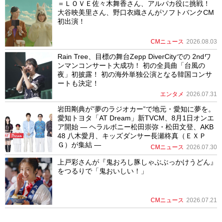
＝ＬＯＶＥ佐々木舞香さん、アルパカ役に挑戦！
大谷映美里さん、野口衣織さんがソフトバンクCM
初出演！
CMニュース
2026.08.03
Rain Tree、目標の舞台Zepp DiverCityでの 2ndワ
ンマンコンサート大成功！ 初の全員曲「台風の
夜」初披露！ 初の海外単独公演となる韓国コンサ
ートも決定！
エンタメ
2026.07.31
岩田剛典が”夢のラジオカー”で地元・愛知に夢を。
愛知トヨタ「AT Dream」新TVCM、8月1日オンエ
ア開始 ― ヘラルボニー松田崇弥・松田文登、AKB
48 八木愛月、キッズダンサー長瀬柊真（ＥＸＰ
Ｇ）が集結 ―
CMニュース
2026.07.30
上戸彩さんが『鬼おろし豚しゃぶぶっかけうどん』
をつるりで「鬼おいしい！」
CMニュース
2026.07.21