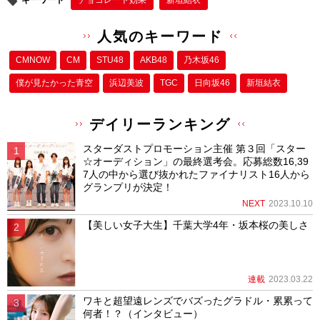
キーワード
チョコレート効果
新垣結衣
人気のキーワード
CMNOW
CM
STU48
AKB48
乃木坂46
僕が⾒たかった⻘空
浜辺美波
TGC
日向坂46
新垣結衣
デイリーランキング
スターダストプロモーション主催 第３回「スター
☆オーディション」の最終選考会。応募総数16,39
7人の中から選び抜かれたファイナリスト16人から
グランプリが決定！
NEXT
2023.10.10
【美しい女子大生】千葉大学4年・坂本桜の美しさ
連載
2023.03.22
ワキと超望遠レンズでバズったグラドル・累累って
何者！？（インタビュー）