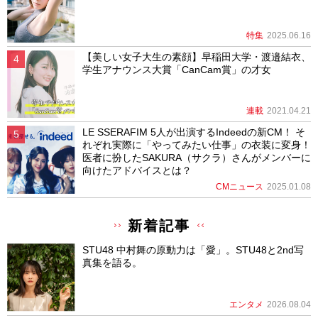
特集
2025.06.16
【美しい女子大生の素顔】早稲田大学・渡邉結衣、
学生アナウンス大賞「CanCam賞」の才女
連載
2021.04.21
LE SSERAFIM 5人が出演するIndeedの新CM！ そ
れぞれ実際に「やってみたい仕事」の衣装に変身！
医者に扮したSAKURA（サクラ）さんがメンバーに
向けたアドバイスとは？
CMニュース
2025.01.08
新着記事
STU48 中村舞の原動力は「愛」。STU48と2nd写
真集を語る。
エンタメ
2026.08.04