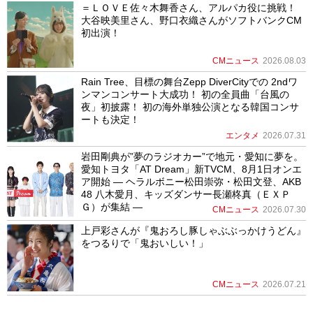
＝ＬＯＶＥ佐々木舞香さん、アルパカ役に挑戦！
大谷映美里さん、野口衣織さんがソフトバンクCM
初出演！
CMニュース
2026.08.03
Rain Tree、目標の舞台Zepp DiverCityでの 2ndワ
ンマンコンサート大成功！ 初の全員曲「台風の
夜」初披露！ 初の海外単独公演となる韓国コンサ
ートも決定！
エンタメ
2026.07.31
岩田剛典が”夢のラジオカー”で地元・愛知に夢を。
愛知トヨタ「AT Dream」新TVCM、8月1日オンエ
ア開始 ― ヘラルボニー松田崇弥・松田文登、AKB
48 八木愛月、キッズダンサー長瀬柊真（ＥＸＰ
Ｇ）が集結 ―
CMニュース
2026.07.30
上戸彩さんが『鬼おろし豚しゃぶぶっかけうどん』
をつるりで「鬼おいしい！」
CMニュース
2026.07.21