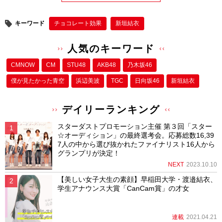
キーワード
チョコレート効果
新垣結衣
人気のキーワード
CMNOW
CM
STU48
AKB48
乃木坂46
僕が⾒たかった⻘空
浜辺美波
TGC
日向坂46
新垣結衣
デイリーランキング
スターダストプロモーション主催 第３回「スター
☆オーディション」の最終選考会。応募総数16,39
7人の中から選び抜かれたファイナリスト16人から
グランプリが決定！
NEXT
2023.10.10
【美しい女子大生の素顔】早稲田大学・渡邉結衣、
学生アナウンス大賞「CanCam賞」の才女
連載
2021.04.21