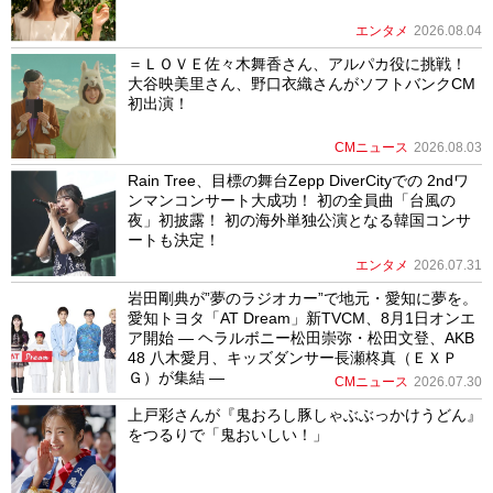
エンタメ
2026.08.04
＝ＬＯＶＥ佐々木舞香さん、アルパカ役に挑戦！
大谷映美里さん、野口衣織さんがソフトバンクCM
初出演！
CMニュース
2026.08.03
Rain Tree、目標の舞台Zepp DiverCityでの 2ndワ
ンマンコンサート大成功！ 初の全員曲「台風の
夜」初披露！ 初の海外単独公演となる韓国コンサ
ートも決定！
エンタメ
2026.07.31
岩田剛典が”夢のラジオカー”で地元・愛知に夢を。
愛知トヨタ「AT Dream」新TVCM、8月1日オンエ
ア開始 ― ヘラルボニー松田崇弥・松田文登、AKB
48 八木愛月、キッズダンサー長瀬柊真（ＥＸＰ
Ｇ）が集結 ―
CMニュース
2026.07.30
上戸彩さんが『鬼おろし豚しゃぶぶっかけうどん』
をつるりで「鬼おいしい！」