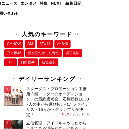
Mニュース
エンタメ
特集
NEXT
編集日記
問い合わせ
人気のキーワード
CMNOW
CM
STU48
AKB48
乃木坂46
僕が⾒たかった⻘空
浜辺美波
TGC
日向坂46
新垣結衣
デイリーランキング
スターダストプロモーション主催
第３回「スター☆オーディショ
ン」の最終選考会。応募総数16,39
7人の中から選び抜かれたファイナ
リスト16人からグランプリが決
定！
NEXT
2023.10.10
立仙愛理「アイドルをやったから
こそできる演技がきっとある」＜