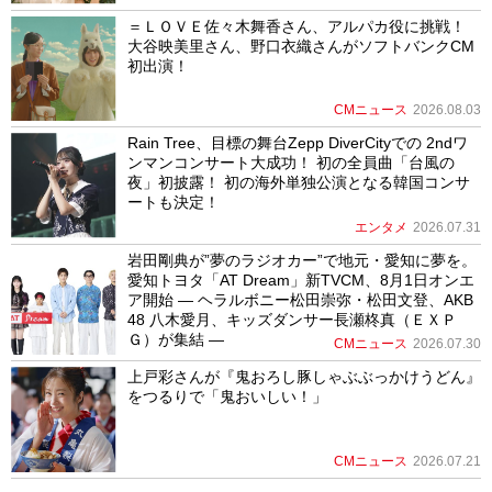
＝ＬＯＶＥ佐々木舞香さん、アルパカ役に挑戦！
大谷映美里さん、野口衣織さんがソフトバンクCM
初出演！
CMニュース
2026.08.03
Rain Tree、目標の舞台Zepp DiverCityでの 2ndワ
ンマンコンサート大成功！ 初の全員曲「台風の
夜」初披露！ 初の海外単独公演となる韓国コンサ
ートも決定！
エンタメ
2026.07.31
岩田剛典が”夢のラジオカー”で地元・愛知に夢を。
愛知トヨタ「AT Dream」新TVCM、8月1日オンエ
ア開始 ― ヘラルボニー松田崇弥・松田文登、AKB
48 八木愛月、キッズダンサー長瀬柊真（ＥＸＰ
Ｇ）が集結 ―
CMニュース
2026.07.30
上戸彩さんが『鬼おろし豚しゃぶぶっかけうどん』
をつるりで「鬼おいしい！」
CMニュース
2026.07.21