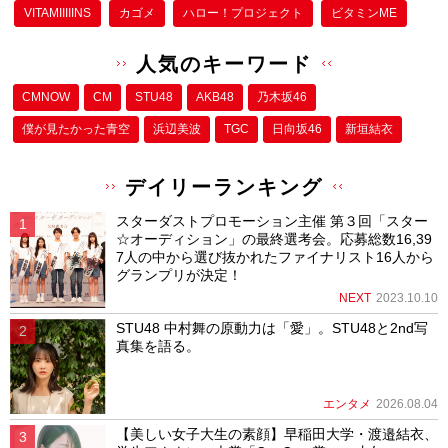
VITAMIIIIINS
カゴメ
ハロー！プロジェクト
ビタミンME
人気のキーワード
CMNOW
CM
STU48
AKB48
乃木坂46
僕が⾒たかった⻘空
浜辺美波
TGC
日向坂46
新垣結衣
デイリーランキング
スターダストプロモーション主催 第３回「スター
☆オーディション」の最終選考会。応募総数16,39
7人の中から選び抜かれたファイナリスト16人から
グランプリが決定！
NEXT
2023.10.10
STU48 中村舞の原動力は「愛」。STU48と2nd写
真集を語る。
エンタメ
2026.08.04
【美しい女子大生の素顔】早稲田大学・渡邉結衣、