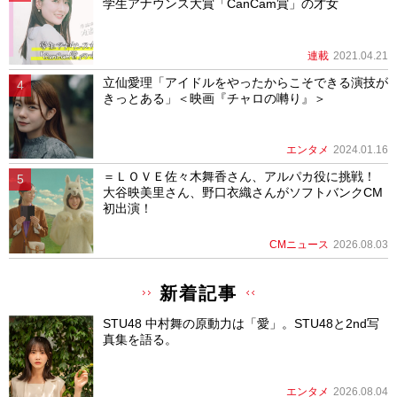
学生アナウンス大賞「CanCam賞」の才女
連載
2021.04.21
立仙愛理「アイドルをやったからこそできる演技が
きっとある」＜映画『チャロの囀り』＞
エンタメ
2024.01.16
＝ＬＯＶＥ佐々木舞香さん、アルパカ役に挑戦！
大谷映美里さん、野口衣織さんがソフトバンクCM
初出演！
CMニュース
2026.08.03
新着記事
STU48 中村舞の原動力は「愛」。STU48と2nd写
真集を語る。
エンタメ
2026.08.04