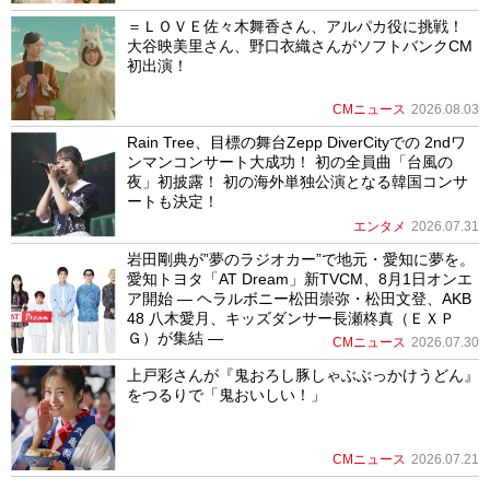
＝ＬＯＶＥ佐々木舞香さん、アルパカ役に挑戦！
大谷映美里さん、野口衣織さんがソフトバンクCM
初出演！
CMニュース
2026.08.03
Rain Tree、目標の舞台Zepp DiverCityでの 2ndワ
ンマンコンサート大成功！ 初の全員曲「台風の
夜」初披露！ 初の海外単独公演となる韓国コンサ
ートも決定！
エンタメ
2026.07.31
岩田剛典が”夢のラジオカー”で地元・愛知に夢を。
愛知トヨタ「AT Dream」新TVCM、8月1日オンエ
ア開始 ― ヘラルボニー松田崇弥・松田文登、AKB
48 八木愛月、キッズダンサー長瀬柊真（ＥＸＰ
Ｇ）が集結 ―
CMニュース
2026.07.30
上戸彩さんが『鬼おろし豚しゃぶぶっかけうどん』
をつるりで「鬼おいしい！」
CMニュース
2026.07.21