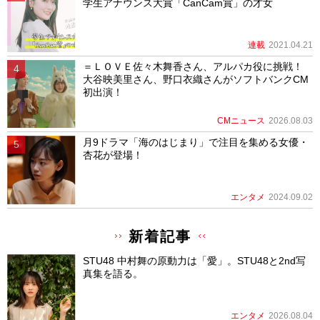
学生アナウンス大賞「CanCam賞」の才女
連載
2021.04.21
＝ＬＯＶＥ佐々木舞香さん、アルパカ役に挑戦！
大谷映美里さん、野口衣織さんがソフトバンクCM
初出演！
CMニュース
2026.08.03
月9ドラマ「海のはじまり」で注目を集める女優・
杏花が登場！
エンタメ
2024.09.02
新着記事
STU48 中村舞の原動力は「愛」。STU48と2nd写
真集を語る。
エンタメ
2026.08.04