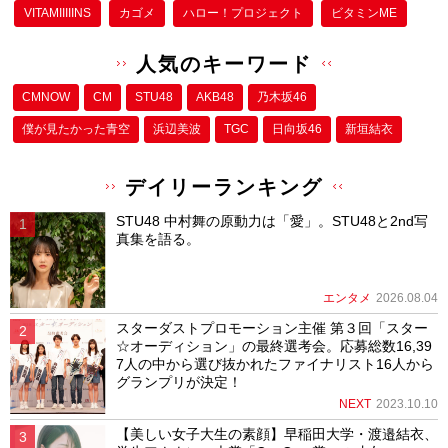
VITAMIIIIINS
カゴメ
ハロー！プロジェクト
ビタミンME
人気のキーワード
CMNOW
CM
STU48
AKB48
乃木坂46
僕が⾒たかった⻘空
浜辺美波
TGC
日向坂46
新垣結衣
デイリーランキング
STU48 中村舞の原動力は「愛」。STU48と2nd写
真集を語る。
エンタメ
2026.08.04
スターダストプロモーション主催 第３回「スター
☆オーディション」の最終選考会。応募総数16,39
7人の中から選び抜かれたファイナリスト16人から
グランプリが決定！
NEXT
2023.10.10
【美しい女子大生の素顔】早稲田大学・渡邉結衣、