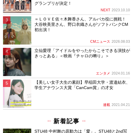
グランプリが決定！
NEXT
2023.10.10
＝ＬＯＶＥ佐々木舞香さん、アルパカ役に挑戦！
大谷映美里さん、野口衣織さんがソフトバンクCM
初出演！
CMニュース
2026.08.03
立仙愛理「アイドルをやったからこそできる演技が
きっとある」＜映画『チャロの囀り』＞
エンタメ
2024.01.16
【美しい女子大生の素顔】早稲田大学・渡邉結衣、
学生アナウンス大賞「CanCam賞」の才女
連載
2021.04.21
新着記事
STU48 中村舞の原動力は「愛」。STU48と2nd写