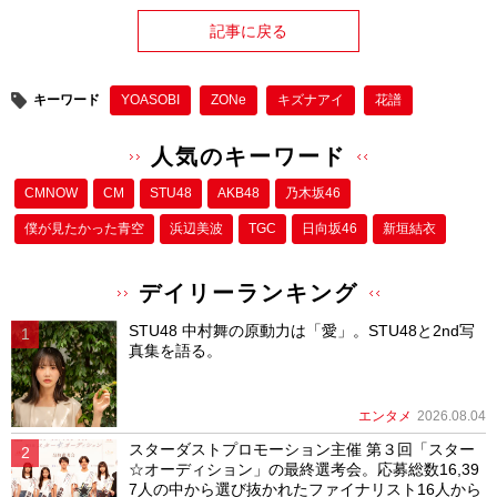
記事に戻る
キーワード
YOASOBI
ZONe
キズナアイ
花譜
人気のキーワード
CMNOW
CM
STU48
AKB48
乃木坂46
僕が⾒たかった⻘空
浜辺美波
TGC
日向坂46
新垣結衣
デイリーランキング
STU48 中村舞の原動力は「愛」。STU48と2nd写
真集を語る。
エンタメ
2026.08.04
スターダストプロモーション主催 第３回「スター
☆オーディション」の最終選考会。応募総数16,39
7人の中から選び抜かれたファイナリスト16人から