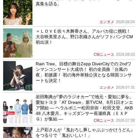
真集を語る。
エンタメ
2026.08.04
＝ＬＯＶＥ佐々木舞香さん、アルパカ役に挑戦！
大谷映美里さん、野口衣織さんがソフトバンクCM
初出演！
CMニュース
2026.08.03
Rain Tree、目標の舞台Zepp DiverCityでの 2ndワ
ンマンコンサート大成功！ 初の全員曲「台風の
夜」初披露！ 初の海外単独公演となる韓国コンサ
ートも決定！
エンタメ
2026.07.31
岩田剛典が”夢のラジオカー”で地元・愛知に夢を。
愛知トヨタ「AT Dream」新TVCM、8月1日オンエ
ア開始 ― ヘラルボニー松田崇弥・松田文登、AKB
48 八木愛月、キッズダンサー長瀬柊真（ＥＸＰ
Ｇ）が集結 ―
CMニュース
2026.07.30
上戸彩さんが『鬼おろし豚しゃぶぶっかけうどん』
をつるりで「鬼おいしい！」