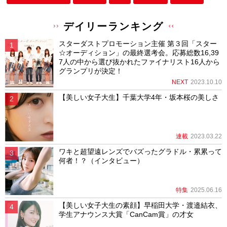
デイリーランキング
スターダストプロモーション主催 第３回「スター
☆オーディション」の最終選考会。応募総数16,39
7人の中から選び抜かれたファイナリスト16人から
グランプリが決定！
NEXT
2023.10.10
【美しい女子大生】千葉大学4年・坂本桜の美しさ
連載
2023.03.22
ワキと超望遠レンズでバズったグラドル・累累って
何者！？（インタビュー）
特集
2025.06.16
【美しい女子大生の素顔】早稲田大学・渡邉結衣、
学生アナウンス大賞「CanCam賞」の才女