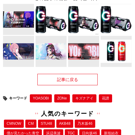
記事に戻る
キーワード
YOASOBI
ZONe
キズナアイ
花譜
人気のキーワード
CMNOW
CM
STU48
AKB48
乃木坂46
僕が⾒たかった⻘空
浜辺美波
TGC
日向坂46
新垣結衣