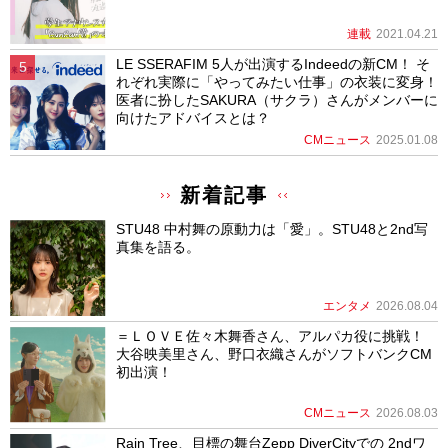
連載
2021.04.21
LE SSERAFIM 5人が出演するIndeedの新CM！ そ
れぞれ実際に「やってみたい仕事」の衣装に変身！
医者に扮したSAKURA（サクラ）さんがメンバーに
向けたアドバイスとは？
CMニュース
2025.01.08
新着記事
STU48 中村舞の原動力は「愛」。STU48と2nd写
真集を語る。
エンタメ
2026.08.04
＝ＬＯＶＥ佐々木舞香さん、アルパカ役に挑戦！
大谷映美里さん、野口衣織さんがソフトバンクCM
初出演！
CMニュース
2026.08.03
Rain Tree、目標の舞台Zepp DiverCityでの 2ndワ