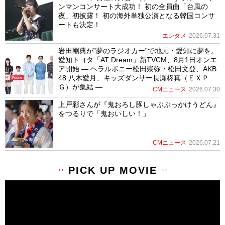
ンマンコンサート大成功！ 初の全員曲「台風の
夜」初披露！ 初の海外単独公演となる韓国コンサ
ートも決定！
エンタメ
2026.07.31
岩田剛典が”夢のラジオカー”で地元・愛知に夢を。
愛知トヨタ「AT Dream」新TVCM、8月1日オンエ
ア開始 ― ヘラルボニー松田崇弥・松田文登、AKB
48 八木愛月、キッズダンサー長瀬柊真（ＥＸＰ
Ｇ）が集結 ―
CMニュース
2026.07.30
上戸彩さんが『鬼おろし豚しゃぶぶっかけうどん』
をつるりで「鬼おいしい！」
CMニュース
2026.07.21
PICK UP MOVIE