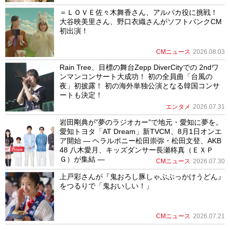
＝ＬＯＶＥ佐々木舞香さん、アルパカ役に挑戦！
大谷映美里さん、野口衣織さんがソフトバンクCM
初出演！
CMニュース
2026.08.03
Rain Tree、目標の舞台Zepp DiverCityでの 2ndワ
ンマンコンサート大成功！ 初の全員曲「台風の
夜」初披露！ 初の海外単独公演となる韓国コンサ
ートも決定！
エンタメ
2026.07.31
岩田剛典が”夢のラジオカー”で地元・愛知に夢を。
愛知トヨタ「AT Dream」新TVCM、8月1日オンエ
ア開始 ― ヘラルボニー松田崇弥・松田文登、AKB
48 八木愛月、キッズダンサー長瀬柊真（ＥＸＰ
Ｇ）が集結 ―
CMニュース
2026.07.30
上戸彩さんが『鬼おろし豚しゃぶぶっかけうどん』
をつるりで「鬼おいしい！」
CMニュース
2026.07.21