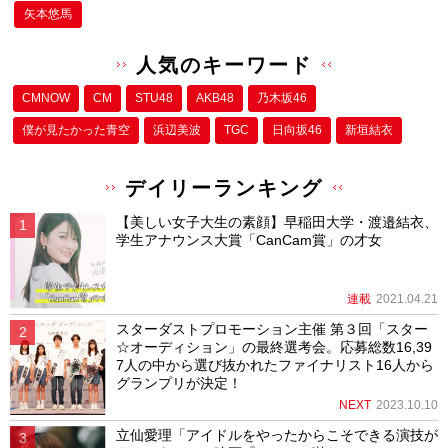
矢本悠馬
人気のキーワード
CMNOW
CM
STU48
AKB48
乃木坂46
僕が⾒たかった⻘空
浜辺美波
TGC
日向坂46
新垣結衣
デイリーランキング
【美しい女子大生の素顔】早稲田大学・渡邉結衣、
学生アナウンス大賞「CanCam賞」の才女
連載
2021.04.21
スターダストプロモーション主催 第３回「スター
☆オーディション」の最終選考会。応募総数16,39
7人の中から選び抜かれたファイナリスト16人から
グランプリが決定！
NEXT
2023.10.10
立仙愛理「アイドルをやったからこそできる演技が