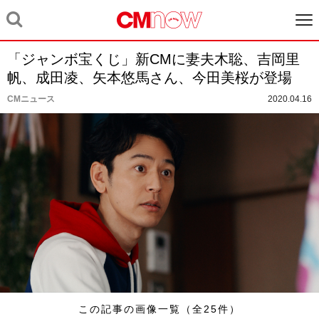
「ジャンボ宝くじ」新CMに妻夫木聡、吉岡里
帆、成田凌、矢本悠馬さん、今田美桜が登場
CMニュース
2020.04.16
この記事の画像一覧（全25件）