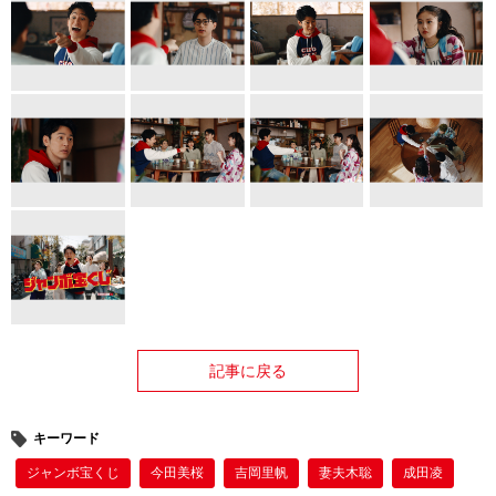
記事に戻る
キーワード
ジャンボ宝くじ
今田美桜
吉岡里帆
妻夫木聡
成田凌