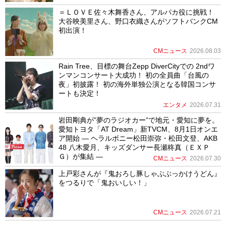
＝ＬＯＶＥ佐々木舞香さん、アルパカ役に挑戦！
大谷映美里さん、野口衣織さんがソフトバンクCM
初出演！
CMニュース
2026.08.03
Rain Tree、目標の舞台Zepp DiverCityでの 2ndワ
ンマンコンサート大成功！ 初の全員曲「台風の
夜」初披露！ 初の海外単独公演となる韓国コンサ
ートも決定！
エンタメ
2026.07.31
岩田剛典が”夢のラジオカー”で地元・愛知に夢を。
愛知トヨタ「AT Dream」新TVCM、8月1日オンエ
ア開始 ― ヘラルボニー松田崇弥・松田文登、AKB
48 八木愛月、キッズダンサー長瀬柊真（ＥＸＰ
Ｇ）が集結 ―
CMニュース
2026.07.30
上戸彩さんが『鬼おろし豚しゃぶぶっかけうどん』
をつるりで「鬼おいしい！」
CMニュース
2026.07.21