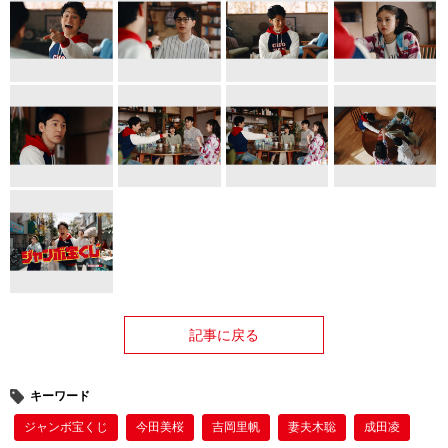
記事に戻る
キーワード
ジャンボ宝くじ
今田美桜
吉岡里帆
妻夫木聡
成田凌