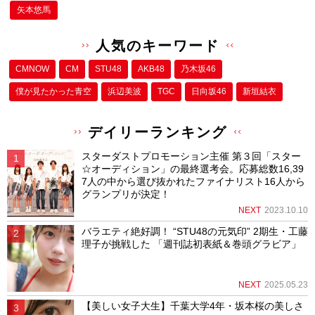
矢本悠馬
人気のキーワード
CMNOW
CM
STU48
AKB48
乃木坂46
僕が⾒たかった⻘空
浜辺美波
TGC
日向坂46
新垣結衣
デイリーランキング
スターダストプロモーション主催 第３回「スター
☆オーディション」の最終選考会。応募総数16,39
7人の中から選び抜かれたファイナリスト16人から
グランプリが決定！
NEXT
2023.10.10
バラエティ絶好調！ “STU48の元気印” 2期生・工藤
理子が挑戦した 「週刊誌初表紙＆巻頭グラビア」
NEXT
2025.05.23
【美しい女子大生】千葉大学4年・坂本桜の美しさ