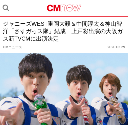
ジャニーズWEST重岡大毅＆中間淳太＆神山智
洋「さすガっス隊」結成 上戸彩出演の大阪ガ
ス新TVCMに出演決定
CMニュース
2020.02.29