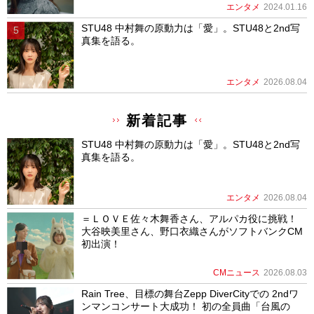
エンタメ
2024.01.16
STU48 中村舞の原動力は「愛」。STU48と2nd写
真集を語る。
エンタメ
2026.08.04
新着記事
STU48 中村舞の原動力は「愛」。STU48と2nd写
真集を語る。
エンタメ
2026.08.04
＝ＬＯＶＥ佐々木舞香さん、アルパカ役に挑戦！
大谷映美里さん、野口衣織さんがソフトバンクCM
初出演！
CMニュース
2026.08.03
Rain Tree、目標の舞台Zepp DiverCityでの 2ndワ
ンマンコンサート大成功！ 初の全員曲「台風の