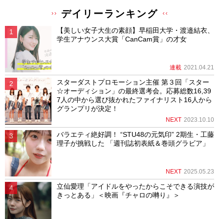
デイリーランキング
【美しい女子大生の素顔】早稲田大学・渡邉結衣、
学生アナウンス大賞「CanCam賞」の才女
連載
2021.04.21
スターダストプロモーション主催 第３回「スター
☆オーディション」の最終選考会。応募総数16,39
7人の中から選び抜かれたファイナリスト16人から
グランプリが決定！
NEXT
2023.10.10
バラエティ絶好調！ “STU48の元気印” 2期生・工藤
理子が挑戦した 「週刊誌初表紙＆巻頭グラビア」
NEXT
2025.05.23
立仙愛理「アイドルをやったからこそできる演技が
きっとある」＜映画『チャロの囀り』＞