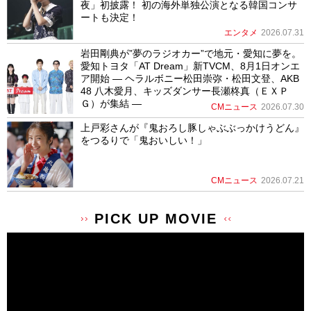
夜」初披露！ 初の海外単独公演となる韓国コンサ
ートも決定！
エンタメ
2026.07.31
岩田剛典が”夢のラジオカー”で地元・愛知に夢を。
愛知トヨタ「AT Dream」新TVCM、8月1日オンエ
ア開始 ― ヘラルボニー松田崇弥・松田文登、AKB
48 八木愛月、キッズダンサー長瀬柊真（ＥＸＰ
Ｇ）が集結 ―
CMニュース
2026.07.30
上戸彩さんが『鬼おろし豚しゃぶぶっかけうどん』
をつるりで「鬼おいしい！」
CMニュース
2026.07.21
PICK UP MOVIE