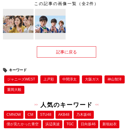
この記事の画像一覧（全2件）
記事に戻る
キーワード
ジャニーズWEST
上戸彩
中間淳太
大阪ガス
神山智洋
重岡大毅
人気のキーワード
CMNOW
CM
STU48
AKB48
乃木坂46
僕が⾒たかった⻘空
浜辺美波
TGC
日向坂46
新垣結衣