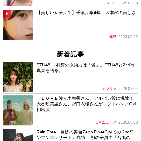
NEXT
2025.05.23
【美しい女子大生】千葉大学4年・坂本桜の美しさ
連載
2023.03.22
新着記事
STU48 中村舞の原動力は「愛」。STU48と2nd写
真集を語る。
エンタメ
2026.08.04
＝ＬＯＶＥ佐々木舞香さん、アルパカ役に挑戦！
大谷映美里さん、野口衣織さんがソフトバンクCM
初出演！
CMニュース
2026.08.03
Rain Tree、目標の舞台Zepp DiverCityでの 2ndワ
ンマンコンサート大成功！ 初の全員曲「台風の