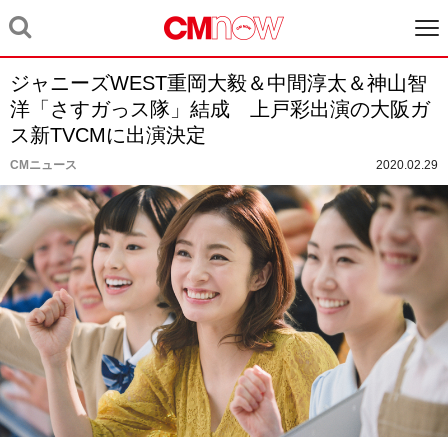
ジャニーズWEST重岡大毅＆中間淳太＆神山智
洋「さすガっス隊」結成 上戸彩出演の大阪ガ
ス新TVCMに出演決定
CMニュース
2020.02.29