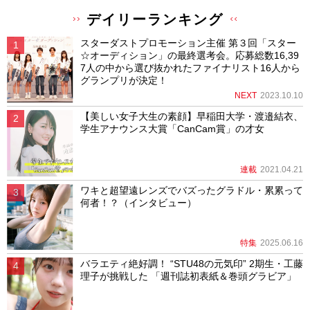
デイリーランキング
スターダストプロモーション主催 第３回「スター
☆オーディション」の最終選考会。応募総数16,39
7人の中から選び抜かれたファイナリスト16人から
グランプリが決定！
NEXT
2023.10.10
【美しい女子大生の素顔】早稲田大学・渡邉結衣、
学生アナウンス大賞「CanCam賞」の才女
連載
2021.04.21
ワキと超望遠レンズでバズったグラドル・累累って
何者！？（インタビュー）
特集
2025.06.16
バラエティ絶好調！ “STU48の元気印” 2期生・工藤
理子が挑戦した 「週刊誌初表紙＆巻頭グラビア」