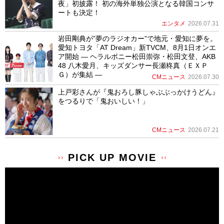
夜」初披露！ 初の海外単独公演となる韓国コンサ
ートも決定！
エンタメ
2026.07.31
岩田剛典が”夢のラジオカー”で地元・愛知に夢を。
愛知トヨタ「AT Dream」新TVCM、8月1日オンエ
ア開始 ― ヘラルボニー松田崇弥・松田文登、AKB
48 八木愛月、キッズダンサー長瀬柊真（ＥＸＰ
Ｇ）が集結 ―
CMニュース
2026.07.30
上戸彩さんが『鬼おろし豚しゃぶぶっかけうどん』
をつるりで「鬼おいしい！」
CMニュース
2026.07.21
PICK UP MOVIE