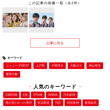
この記事の画像一覧（全2件）
記事に戻る
キーワード
ジャニーズWEST
上戸彩
中間淳太
大阪ガス
神山智洋
重岡大毅
人気のキーワード
CMNOW
CM
STU48
AKB48
乃木坂46
僕が⾒たかった⻘空
浜辺美波
TGC
日向坂46
新垣結衣