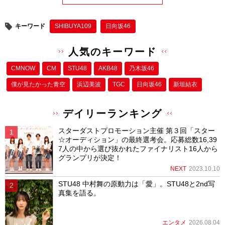
キーワード
SHIBUYA109
日向坂46
人気のキーワード
CMNOW
CM
STU48
AKB48
乃木坂46
僕が⾒たかった⻘空
浜辺美波
TGC
日向坂46
新垣結衣
デイリーランキング
スターダストプロモーション主催 第３回「スター
☆オーディション」の最終選考会。応募総数16,39
7人の中から選び抜かれたファイナリスト16人から
グランプリが決定！
NEXT
2023.10.10
STU48 中村舞の原動力は「愛」。STU48と2nd写
真集を語る。
エンタメ
2026.08.04