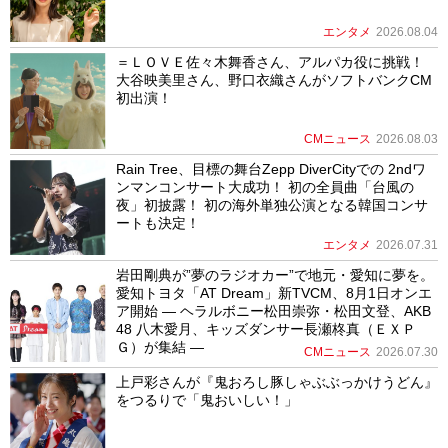
エンタメ
2026.08.04
＝ＬＯＶＥ佐々木舞香さん、アルパカ役に挑戦！
大谷映美里さん、野口衣織さんがソフトバンクCM
初出演！
CMニュース
2026.08.03
Rain Tree、目標の舞台Zepp DiverCityでの 2ndワ
ンマンコンサート大成功！ 初の全員曲「台風の
夜」初披露！ 初の海外単独公演となる韓国コンサ
ートも決定！
エンタメ
2026.07.31
岩田剛典が”夢のラジオカー”で地元・愛知に夢を。
愛知トヨタ「AT Dream」新TVCM、8月1日オンエ
ア開始 ― ヘラルボニー松田崇弥・松田文登、AKB
48 八木愛月、キッズダンサー長瀬柊真（ＥＸＰ
Ｇ）が集結 ―
CMニュース
2026.07.30
上戸彩さんが『鬼おろし豚しゃぶぶっかけうどん』
をつるりで「鬼おいしい！」