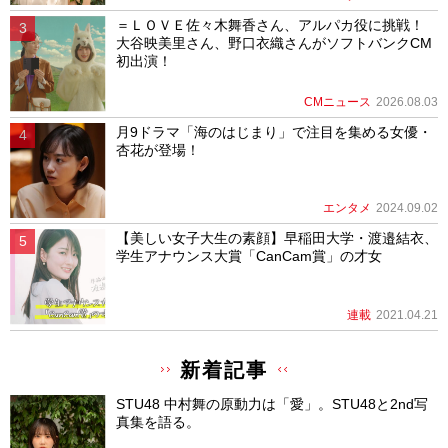
＝ＬＯＶＥ佐々木舞香さん、アルパカ役に挑戦！
大谷映美里さん、野口衣織さんがソフトバンクCM
初出演！
CMニュース
2026.08.03
月9ドラマ「海のはじまり」で注目を集める女優・
杏花が登場！
エンタメ
2024.09.02
【美しい女子大生の素顔】早稲田大学・渡邉結衣、
学生アナウンス大賞「CanCam賞」の才女
連載
2021.04.21
新着記事
STU48 中村舞の原動力は「愛」。STU48と2nd写
真集を語る。