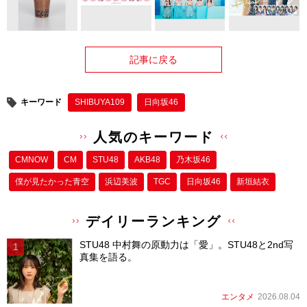
記事に戻る
キーワード
SHIBUYA109
日向坂46
人気のキーワード
CMNOW
CM
STU48
AKB48
乃木坂46
僕が⾒たかった⻘空
浜辺美波
TGC
日向坂46
新垣結衣
デイリーランキング
STU48 中村舞の原動力は「愛」。STU48と2nd写
真集を語る。
エンタメ
2026.08.04