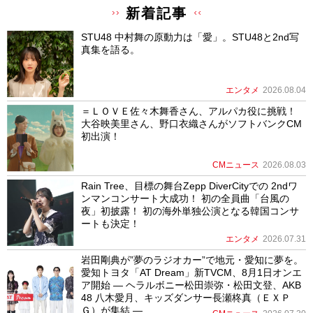
新着記事
STU48 中村舞の原動力は「愛」。STU48と2nd写
真集を語る。
エンタメ
2026.08.04
＝ＬＯＶＥ佐々木舞香さん、アルパカ役に挑戦！
大谷映美里さん、野口衣織さんがソフトバンクCM
初出演！
CMニュース
2026.08.03
Rain Tree、目標の舞台Zepp DiverCityでの 2ndワ
ンマンコンサート大成功！ 初の全員曲「台風の
夜」初披露！ 初の海外単独公演となる韓国コンサ
ートも決定！
エンタメ
2026.07.31
岩田剛典が”夢のラジオカー”で地元・愛知に夢を。
愛知トヨタ「AT Dream」新TVCM、8月1日オンエ
ア開始 ― ヘラルボニー松田崇弥・松田文登、AKB
48 八木愛月、キッズダンサー長瀬柊真（ＥＸＰ
Ｇ）が集結 ―