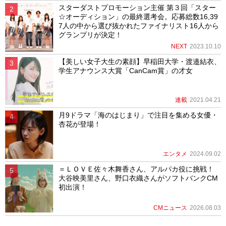
スターダストプロモーション主催 第３回「スター
☆オーディション」の最終選考会。応募総数16,39
7人の中から選び抜かれたファイナリスト16人から
グランプリが決定！
NEXT
2023.10.10
【美しい女子大生の素顔】早稲田大学・渡邉結衣、
学生アナウンス大賞「CanCam賞」の才女
連載
2021.04.21
月9ドラマ「海のはじまり」で注目を集める女優・
杏花が登場！
エンタメ
2024.09.02
＝ＬＯＶＥ佐々木舞香さん、アルパカ役に挑戦！
大谷映美里さん、野口衣織さんがソフトバンクCM
初出演！
CMニュース
2026.08.03