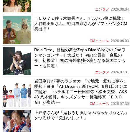
エンタメ
2026.08.04
＝ＬＯＶＥ佐々木舞香さん、アルパカ役に挑戦！
大谷映美里さん、野口衣織さんがソフトバンクCM
初出演！
CMニュース
2026.08.03
Rain Tree、目標の舞台Zepp DiverCityでの 2ndワ
ンマンコンサート大成功！ 初の全員曲「台風の
夜」初披露！ 初の海外単独公演となる韓国コンサ
ートも決定！
エンタメ
2026.07.31
岩田剛典が”夢のラジオカー”で地元・愛知に夢を。
愛知トヨタ「AT Dream」新TVCM、8月1日オンエ
ア開始 ― ヘラルボニー松田崇弥・松田文登、AKB
48 八木愛月、キッズダンサー長瀬柊真（ＥＸＰ
Ｇ）が集結 ―
CMニュース
2026.07.30
上戸彩さんが『鬼おろし豚しゃぶぶっかけうどん』
をつるりで「鬼おいしい！」