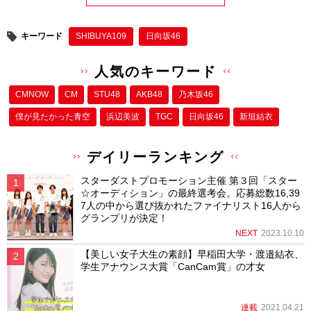
キーワード
SHIBUYA109
日向坂46
人気のキーワード
CMNOW
CM
STU48
AKB48
乃木坂46
僕が⾒たかった⻘空
浜辺美波
TGC
日向坂46
新垣結衣
デイリーランキング
スターダストプロモーション主催 第３回「スター
☆オーディション」の最終選考会。応募総数16,39
7人の中から選び抜かれたファイナリスト16人から
グランプリが決定！
NEXT
2023.10.10
【美しい女子大生の素顔】早稲田大学・渡邉結衣、
学生アナウンス大賞「CanCam賞」の才女
連載
2021.04.21