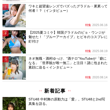
ワキと超望遠レンズでバズったグラドル・累累って
何者！？（インタビュー）
特集
2025.06.16
【2025夏コミケ】韓国グラドルのピョ・ウンジが
魅せた！「ブルーアーカイブ」ヒビキのコスプレに
釘付け
特集
2025.08.19
ネオ無職・酒村ゆっけ、“酒テロ”YouTubeが「癖に
なる」「世界観が唯一無二」と注目！謎に包まれた
素顔に迫る＜インタビュー＞
特集
2020.08.14
新着記事
STU48 中村舞の原動力は「愛」。STU48と2nd写
真集を語る。