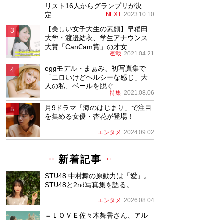
リスト16人からグランプリが決
定！
NEXT
2023.10.10
【美しい女子大生の素顔】早稲田
大学・渡邉結衣、学生アナウンス
大賞「CanCam賞」の才女
連載
2021.04.21
eggモデル・まぁみ、初写真集で
「エロいけどヘルシーな感じ」大
人の私、ベールを脱ぐ
特集
2021.08.06
月9ドラマ「海のはじまり」で注目
を集める女優・杏花が登場！
エンタメ
2024.09.02
新着記事
STU48 中村舞の原動力は「愛」。
STU48と2nd写真集を語る。
エンタメ
2026.08.04
＝ＬＯＶＥ佐々木舞香さん、アル