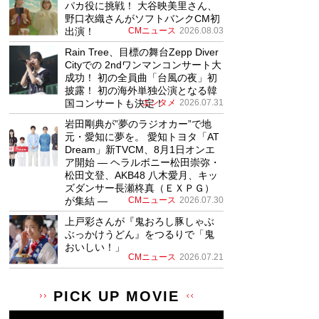
パカ役に挑戦！ 大谷映美里さん、
野口衣織さんがソフトバンクCM初
出演！
CMニュース
2026.08.03
Rain Tree、目標の舞台Zepp Diver
Cityでの 2ndワンマンコンサート大
成功！ 初の全員曲「台風の夜」初
披露！ 初の海外単独公演となる韓
国コンサートも決定！
エンタメ
2026.07.31
岩田剛典が”夢のラジオカー”で地
元・愛知に夢を。 愛知トヨタ「AT
Dream」新TVCM、8月1日オンエ
ア開始 ― ヘラルボニー松田崇弥・
松田文登、AKB48 八木愛月、キッ
ズダンサー長瀬柊真（ＥＸＰＧ）
が集結 ―
CMニュース
2026.07.30
上戸彩さんが『鬼おろし豚しゃぶ
ぶっかけうどん』をつるりで「鬼
おいしい！」
CMニュース
2026.07.21
PICK UP MOVIE