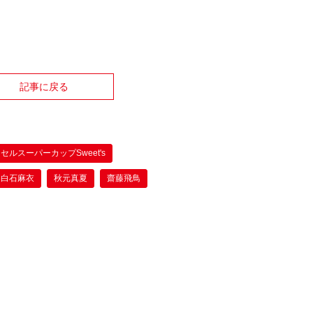
記事に戻る
セルスーパーカップSweet's
白石麻衣
秋元真夏
齋藤飛鳥