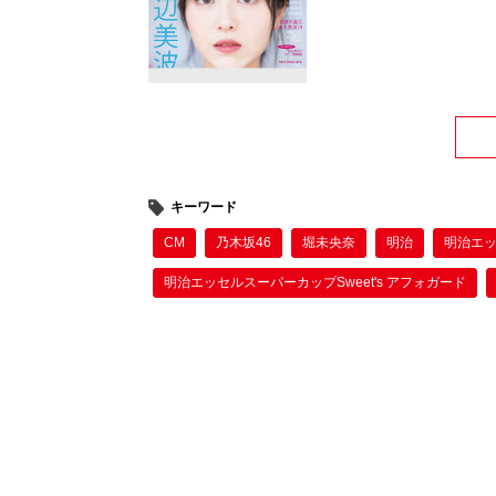
キーワード
CM
乃木坂46
堀未央奈
明治
明治エッ
明治エッセルスーパーカップSweet's アフォガード