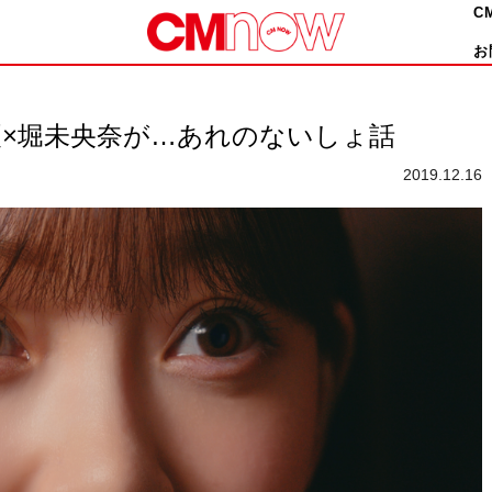
C
お
夏×堀未央奈が…あれのないしょ話
2019.12.16