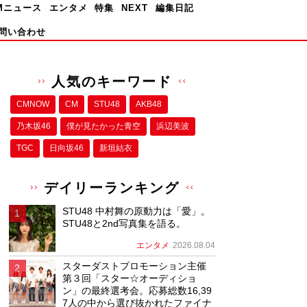
Mニュース
エンタメ
特集
NEXT
編集日記
問い合わせ
人気のキーワード
CMNOW
CM
STU48
AKB48
乃木坂46
僕が⾒たかった⻘空
浜辺美波
TGC
日向坂46
新垣結衣
デイリーランキング
STU48 中村舞の原動力は「愛」。
STU48と2nd写真集を語る。
エンタメ
2026.08.04
スターダストプロモーション主催
第３回「スター☆オーディショ
ン」の最終選考会。応募総数16,39
7人の中から選び抜かれたファイナ