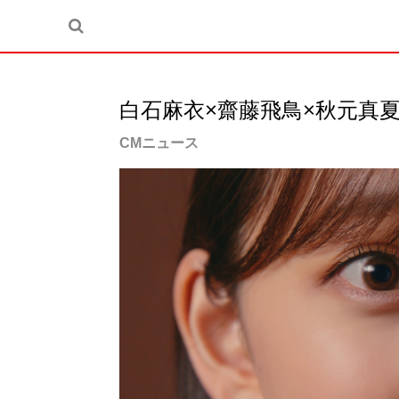
白石麻衣×齋藤飛鳥×秋元真
CMニュース