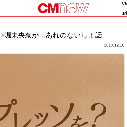
C
お
夏×堀未央奈が…あれのないしょ話
2019.12.16