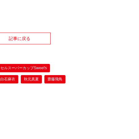
記事に戻る
セルスーパーカップSweet's
白石麻衣
秋元真夏
齋藤飛鳥