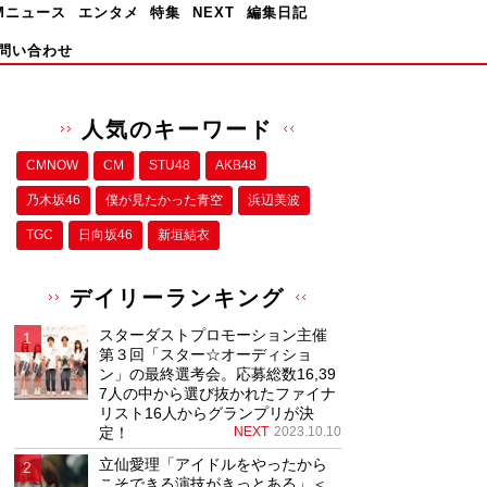
Mニュース
エンタメ
特集
NEXT
編集日記
問い合わせ
人気のキーワード
CMNOW
CM
STU48
AKB48
乃木坂46
僕が⾒たかった⻘空
浜辺美波
TGC
日向坂46
新垣結衣
デイリーランキング
スターダストプロモーション主催
第３回「スター☆オーディショ
ン」の最終選考会。応募総数16,39
7人の中から選び抜かれたファイナ
リスト16人からグランプリが決
定！
NEXT
2023.10.10
立仙愛理「アイドルをやったから
こそできる演技がきっとある」＜