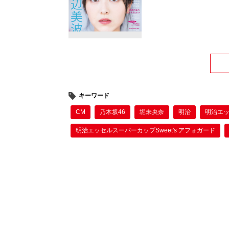
キーワード
CM
乃木坂46
堀未央奈
明治
明治エッ
明治エッセルスーパーカップSweet's アフォガード