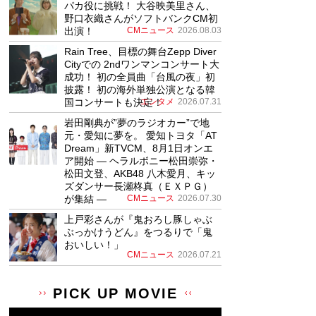
パカ役に挑戦！ 大谷映美里さん、
野口衣織さんがソフトバンクCM初
出演！
CMニュース
2026.08.03
Rain Tree、目標の舞台Zepp Diver
Cityでの 2ndワンマンコンサート大
成功！ 初の全員曲「台風の夜」初
披露！ 初の海外単独公演となる韓
国コンサートも決定！
エンタメ
2026.07.31
岩田剛典が”夢のラジオカー”で地
元・愛知に夢を。 愛知トヨタ「AT
Dream」新TVCM、8月1日オンエ
ア開始 ― ヘラルボニー松田崇弥・
松田文登、AKB48 八木愛月、キッ
ズダンサー長瀬柊真（ＥＸＰＧ）
が集結 ―
CMニュース
2026.07.30
上戸彩さんが『鬼おろし豚しゃぶ
ぶっかけうどん』をつるりで「鬼
おいしい！」
CMニュース
2026.07.21
PICK UP MOVIE