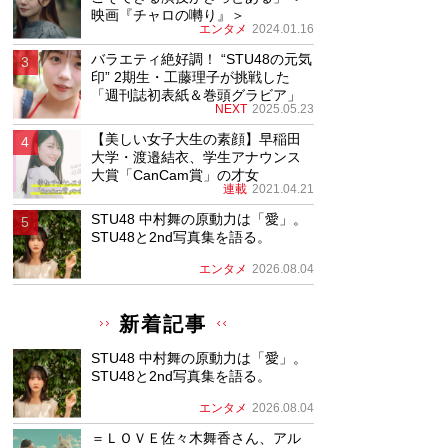
映画『チャロの囀り』＞
エンタメ
2024.01.16
バラエティ絶好調！ “STU48の元気
印” 2期生・工藤理子が挑戦した
「週刊誌初表紙＆巻頭グラビア」
NEXT
2025.05.23
【美しい女子大生の素顔】早稲田
大学・渡邉結衣、学生アナウンス
大賞「CanCam賞」の才女
連載
2021.04.21
STU48 中村舞の原動力は「愛」。
STU48と2nd写真集を語る。
エンタメ
2026.08.04
新着記事
STU48 中村舞の原動力は「愛」。
STU48と2nd写真集を語る。
エンタメ
2026.08.04
＝ＬＯＶＥ佐々木舞香さん、アル