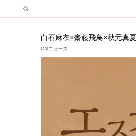
白石麻衣×齋藤飛鳥×秋元真
CMニュース