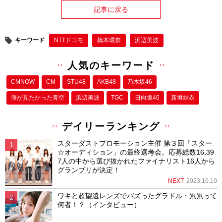
記事に戻る
キーワード
NTTドコモ
橋本環奈
浜辺美波
人気のキーワード
CMNOW
CM
STU48
AKB48
乃木坂46
僕が⾒たかった⻘空
浜辺美波
TGC
日向坂46
新垣結衣
デイリーランキング
スターダストプロモーション主催 第３回「スター
☆オーディション」の最終選考会。応募総数16,39
7人の中から選び抜かれたファイナリスト16人から
グランプリが決定！
NEXT
2023.10.10
ワキと超望遠レンズでバズったグラドル・累累って
何者！？（インタビュー）