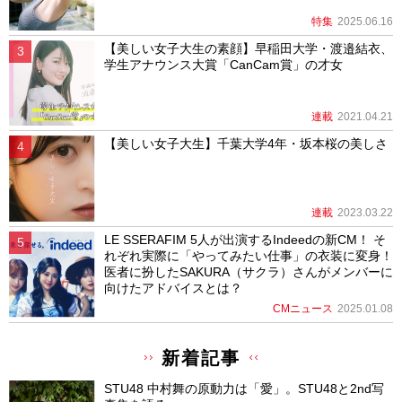
特集
2025.06.16
【美しい女子大生の素顔】早稲田大学・渡邉結衣、
学生アナウンス大賞「CanCam賞」の才女
連載
2021.04.21
【美しい女子大生】千葉大学4年・坂本桜の美しさ
連載
2023.03.22
LE SSERAFIM 5人が出演するIndeedの新CM！ そ
れぞれ実際に「やってみたい仕事」の衣装に変身！
医者に扮したSAKURA（サクラ）さんがメンバーに
向けたアドバイスとは？
CMニュース
2025.01.08
新着記事
STU48 中村舞の原動力は「愛」。STU48と2nd写