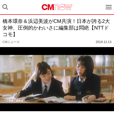
橋本環奈＆浜辺美波がCM共演！日本が誇る2大
女神、圧倒的かわいさに編集部は悶絶【NTTド
コモ】
CMニュース
2019.12.13