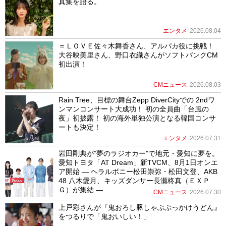
真集を語る。
エンタメ
2026.08.04
＝ＬＯＶＥ佐々木舞香さん、アルパカ役に挑戦！
大谷映美里さん、野口衣織さんがソフトバンクCM
初出演！
CMニュース
2026.08.03
Rain Tree、目標の舞台Zepp DiverCityでの 2ndワ
ンマンコンサート大成功！ 初の全員曲「台風の
夜」初披露！ 初の海外単独公演となる韓国コンサ
ートも決定！
エンタメ
2026.07.31
岩田剛典が”夢のラジオカー”で地元・愛知に夢を。
愛知トヨタ「AT Dream」新TVCM、8月1日オンエ
ア開始 ― ヘラルボニー松田崇弥・松田文登、AKB
48 八木愛月、キッズダンサー長瀬柊真（ＥＸＰ
Ｇ）が集結 ―
CMニュース
2026.07.30
上戸彩さんが『鬼おろし豚しゃぶぶっかけうどん』
をつるりで「鬼おいしい！」