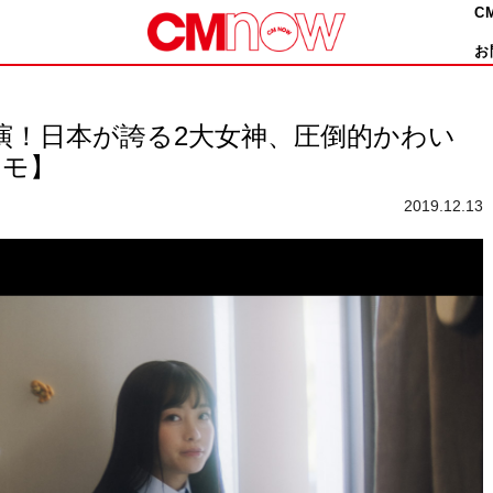
C
お
演！日本が誇る2大女神、圧倒的かわい
コモ】
2019.12.13