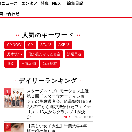
Mニュース
エンタメ
特集
NEXT
編集日記
問い合わせ
人気のキーワード
CMNOW
CM
STU48
AKB48
乃木坂46
僕が⾒たかった⻘空
浜辺美波
TGC
日向坂46
新垣結衣
デイリーランキング
スターダストプロモーション主催
第３回「スター☆オーディショ
ン」の最終選考会。応募総数16,39
7人の中から選び抜かれたファイナ
リスト16人からグランプリが決
定！
NEXT
2023.10.10
【美しい女子大生】千葉大学4年・
坂本桜の美しさ