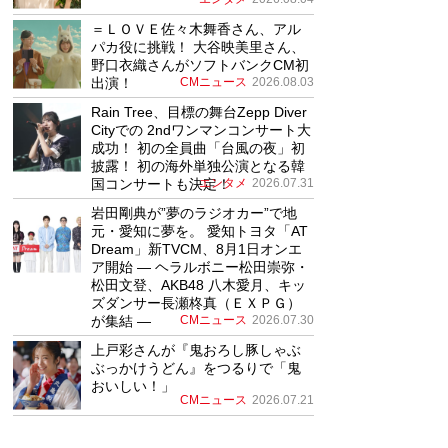
＝ＬＯＶＥ佐々木舞香さん、アル
パカ役に挑戦！ 大谷映美里さん、
野口衣織さんがソフトバンクCM初
出演！
CMニュース
2026.08.03
Rain Tree、目標の舞台Zepp Diver
Cityでの 2ndワンマンコンサート大
成功！ 初の全員曲「台風の夜」初
披露！ 初の海外単独公演となる韓
国コンサートも決定！
エンタメ
2026.07.31
岩田剛典が”夢のラジオカー”で地
元・愛知に夢を。 愛知トヨタ「AT
Dream」新TVCM、8月1日オンエ
ア開始 ― ヘラルボニー松田崇弥・
松田文登、AKB48 八木愛月、キッ
ズダンサー長瀬柊真（ＥＸＰＧ）
が集結 ―
CMニュース
2026.07.30
上戸彩さんが『鬼おろし豚しゃぶ
ぶっかけうどん』をつるりで「鬼
おいしい！」
CMニュース
2026.07.21