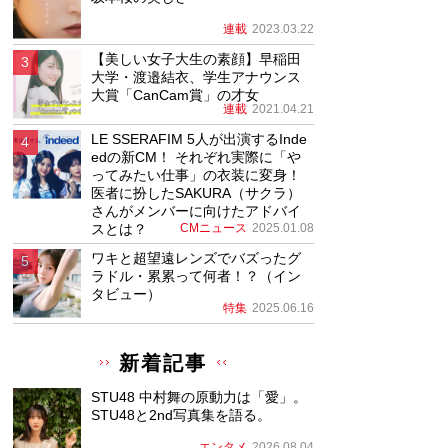
連載
2023.03.22
【美しい女子大生の素顔】早稲田
大学・渡邉結衣、学生アナウンス
大賞「CanCam賞」の才女
連載
2021.04.21
LE SSERAFIM 5人が出演するInde
edの新CM！ それぞれ実際に「や
ってみたい仕事」の衣装に変身！
医者に扮したSAKURA（サクラ）
さんがメンバーに向けたアドバイ
スとは？
CMニュース
2025.01.08
ワキと超望遠レンズでバズったグ
ラドル・累累って何者！？（イン
タビュー）
特集
2025.06.16
新着記事
STU48 中村舞の原動力は「愛」。
STU48と2nd写真集を語る。
エンタメ
2026.08.04