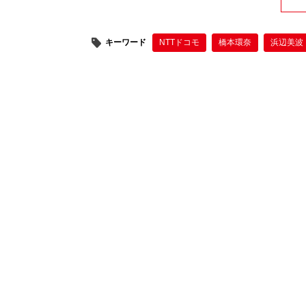
キーワード
NTTドコモ
橋本環奈
浜辺美波