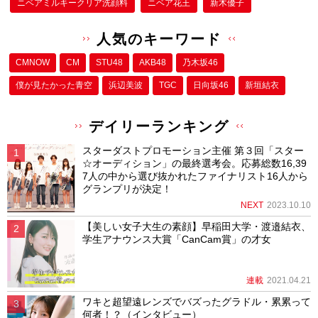
ニベアミルキークリア洗顔料
ニベア花王
新木優子
人気のキーワード
CMNOW
CM
STU48
AKB48
乃木坂46
僕が⾒たかった⻘空
浜辺美波
TGC
日向坂46
新垣結衣
デイリーランキング
スターダストプロモーション主催 第３回「スター
☆オーディション」の最終選考会。応募総数16,39
7人の中から選び抜かれたファイナリスト16人から
グランプリが決定！
NEXT
2023.10.10
【美しい女子大生の素顔】早稲田大学・渡邉結衣、
学生アナウンス大賞「CanCam賞」の才女
連載
2021.04.21
ワキと超望遠レンズでバズったグラドル・累累って
何者！？（インタビュー）