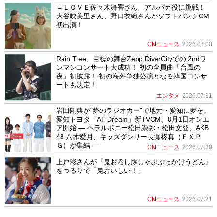
＝ＬＯＶＥ佐々木舞香さん、アルパカ役に挑戦！
大谷映美里さん、野口衣織さんがソフトバンクCM
初出演！
CMニュース
2026.08.03
Rain Tree、目標の舞台Zepp DiverCityでの 2ndワ
ンマンコンサート大成功！ 初の全員曲「台風の
夜」初披露！ 初の海外単独公演となる韓国コンサ
ートも決定！
エンタメ
2026.07.31
岩田剛典が”夢のラジオカー”で地元・愛知に夢を。
愛知トヨタ「AT Dream」新TVCM、8月1日オンエ
ア開始 ― ヘラルボニー松田崇弥・松田文登、AKB
48 八木愛月、キッズダンサー長瀬柊真（ＥＸＰ
Ｇ）が集結 ―
CMニュース
2026.07.30
上戸彩さんが『鬼おろし豚しゃぶぶっかけうどん』
をつるりで「鬼おいしい！」
CMニュース
2026.07.21