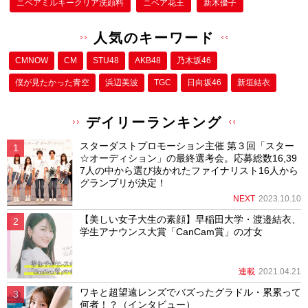
ニベアミルキークリア洗顔料
ニベア花王
新木優子
人気のキーワード
CMNOW
CM
STU48
AKB48
乃木坂46
僕が⾒たかった⻘空
浜辺美波
TGC
日向坂46
新垣結衣
デイリーランキング
スターダストプロモーション主催 第３回「スター
☆オーディション」の最終選考会。応募総数16,39
7人の中から選び抜かれたファイナリスト16人から
グランプリが決定！
NEXT
2023.10.10
【美しい女子大生の素顔】早稲田大学・渡邉結衣、
学生アナウンス大賞「CanCam賞」の才女
連載
2021.04.21
ワキと超望遠レンズでバズったグラドル・累累って
何者！？（インタビュー）