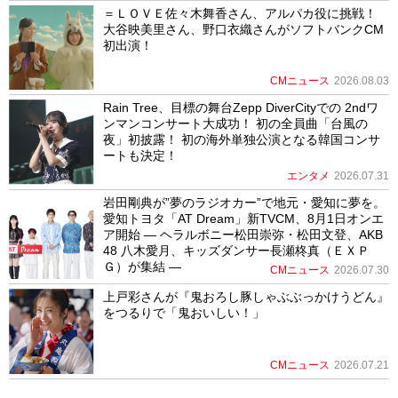
＝ＬＯＶＥ佐々木舞香さん、アルパカ役に挑戦！
大谷映美里さん、野口衣織さんがソフトバンクCM
初出演！
CMニュース
2026.08.03
Rain Tree、目標の舞台Zepp DiverCityでの 2ndワ
ンマンコンサート大成功！ 初の全員曲「台風の
夜」初披露！ 初の海外単独公演となる韓国コンサ
ートも決定！
エンタメ
2026.07.31
岩田剛典が”夢のラジオカー”で地元・愛知に夢を。
愛知トヨタ「AT Dream」新TVCM、8月1日オンエ
ア開始 ― ヘラルボニー松田崇弥・松田文登、AKB
48 八木愛月、キッズダンサー長瀬柊真（ＥＸＰ
Ｇ）が集結 ―
CMニュース
2026.07.30
上戸彩さんが『鬼おろし豚しゃぶぶっかけうどん』
をつるりで「鬼おいしい！」
CMニュース
2026.07.21