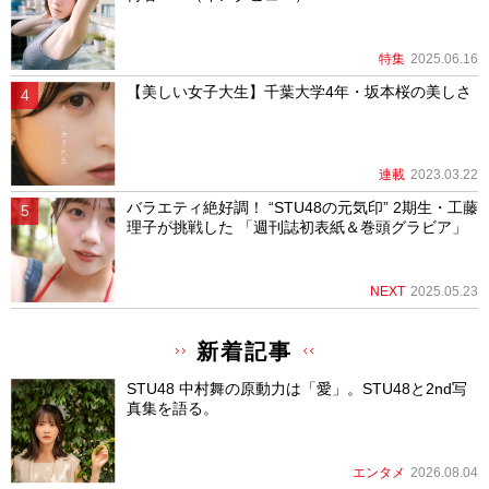
特集
2025.06.16
【美しい女子大生】千葉大学4年・坂本桜の美しさ
連載
2023.03.22
バラエティ絶好調！ “STU48の元気印” 2期生・工藤
理子が挑戦した 「週刊誌初表紙＆巻頭グラビア」
NEXT
2025.05.23
新着記事
STU48 中村舞の原動力は「愛」。STU48と2nd写
真集を語る。
エンタメ
2026.08.04