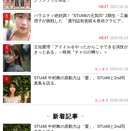
グランプリが決定！
NEXT
2023.10.10
バラエティ絶好調！ “STU48の元気印” 2期生・工藤
理子が挑戦した 「週刊誌初表紙＆巻頭グラビア」
NEXT
2025.05.23
立仙愛理「アイドルをやったからこそできる演技が
きっとある」＜映画『チャロの囀り』＞
エンタメ
2024.01.16
STU48 中村舞の原動力は「愛」。STU48と2nd写
真集を語る。
エンタメ
2026.08.04
新着記事
STU48 中村舞の原動力は「愛」。STU48と2nd写