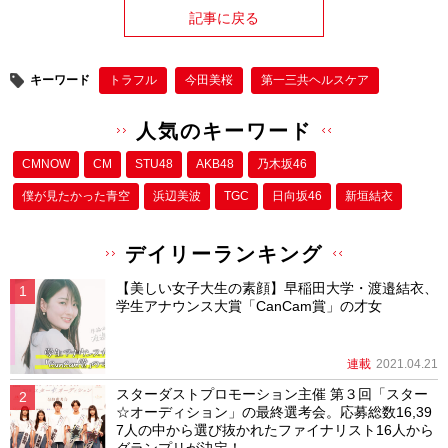
記事に戻る
キーワード
トラフル
今田美桜
第一三共ヘルスケア
人気のキーワード
CMNOW
CM
STU48
AKB48
乃木坂46
僕が⾒たかった⻘空
浜辺美波
TGC
日向坂46
新垣結衣
デイリーランキング
【美しい女子大生の素顔】早稲田大学・渡邉結衣、
学生アナウンス大賞「CanCam賞」の才女
連載
2021.04.21
スターダストプロモーション主催 第３回「スター
☆オーディション」の最終選考会。応募総数16,39
7人の中から選び抜かれたファイナリスト16人から