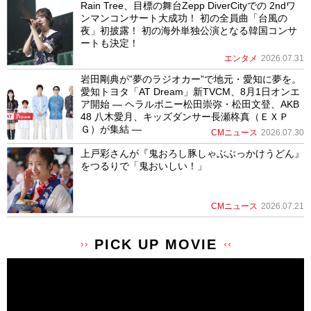
Rain Tree、目標の舞台Zepp DiverCityでの 2ndワ
ンマンコンサート大成功！ 初の全員曲「台風の
夜」初披露！ 初の海外単独公演となる韓国コンサ
ートも決定！
エンタメ
2026.07.31
岩田剛典が”夢のラジオカー”で地元・愛知に夢を。
愛知トヨタ「AT Dream」新TVCM、8月1日オンエ
ア開始 ― ヘラルボニー松田崇弥・松田文登、AKB
48 八木愛月、キッズダンサー長瀬柊真（ＥＸＰ
Ｇ）が集結 ―
CMニュース
2026.07.30
上戸彩さんが『鬼おろし豚しゃぶぶっかけうどん』
をつるりで「鬼おいしい！」
CMニュース
2026.07.21
PICK UP MOVIE