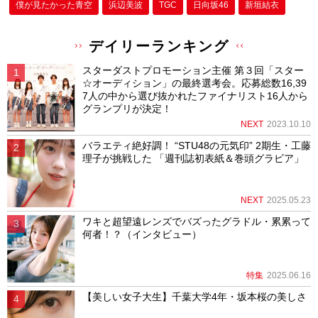
僕が⾒たかった⻘空
浜辺美波
TGC
日向坂46
新垣結衣
デイリーランキング
スターダストプロモーション主催 第３回「スター
☆オーディション」の最終選考会。応募総数16,39
7人の中から選び抜かれたファイナリスト16人から
グランプリが決定！
NEXT
2023.10.10
バラエティ絶好調！ “STU48の元気印” 2期生・工藤
理子が挑戦した 「週刊誌初表紙＆巻頭グラビア」
NEXT
2025.05.23
ワキと超望遠レンズでバズったグラドル・累累って
何者！？（インタビュー）
特集
2025.06.16
【美しい女子大生】千葉大学4年・坂本桜の美しさ