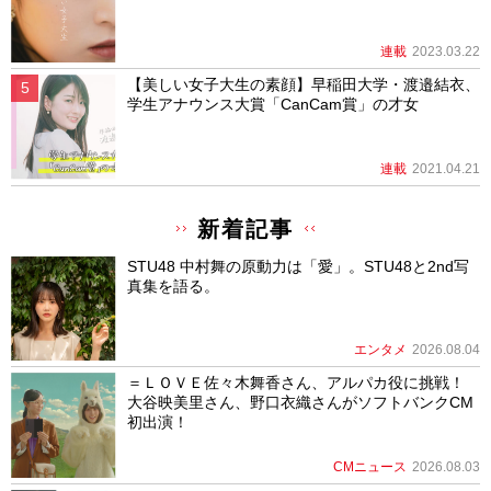
連載
2023.03.22
【美しい女子大生の素顔】早稲田大学・渡邉結衣、
学生アナウンス大賞「CanCam賞」の才女
連載
2021.04.21
新着記事
STU48 中村舞の原動力は「愛」。STU48と2nd写
真集を語る。
エンタメ
2026.08.04
＝ＬＯＶＥ佐々木舞香さん、アルパカ役に挑戦！
大谷映美里さん、野口衣織さんがソフトバンクCM
初出演！
CMニュース
2026.08.03