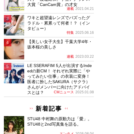
大賞「CanCam賞」の才女
連載
2021.04.21
ワキと超望遠レンズでバズったグ
ラドル・累累って何者！？（イン
タビュー）
特集
2025.06.16
【美しい女子大生】千葉大学4年・
坂本桜の美しさ
連載
2023.03.22
LE SSERAFIM 5人が出演するInde
edの新CM！ それぞれ実際に「や
ってみたい仕事」の衣装に変身！
医者に扮したSAKURA（サクラ）
さんがメンバーに向けたアドバイ
スとは？
CMニュース
2025.01.08
新着記事
STU48 中村舞の原動力は「愛」。
STU48と2nd写真集を語る。
エンタメ
2026.08.04