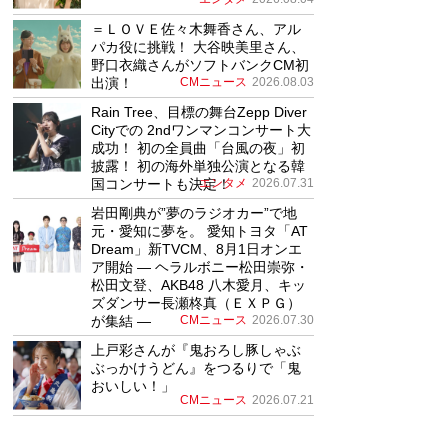
＝ＬＯＶＥ佐々木舞香さん、アル
パカ役に挑戦！ 大谷映美里さん、
野口衣織さんがソフトバンクCM初
出演！
CMニュース
2026.08.03
Rain Tree、目標の舞台Zepp Diver
Cityでの 2ndワンマンコンサート大
成功！ 初の全員曲「台風の夜」初
披露！ 初の海外単独公演となる韓
国コンサートも決定！
エンタメ
2026.07.31
岩田剛典が”夢のラジオカー”で地
元・愛知に夢を。 愛知トヨタ「AT
Dream」新TVCM、8月1日オンエ
ア開始 ― ヘラルボニー松田崇弥・
松田文登、AKB48 八木愛月、キッ
ズダンサー長瀬柊真（ＥＸＰＧ）
が集結 ―
CMニュース
2026.07.30
上戸彩さんが『鬼おろし豚しゃぶ
ぶっかけうどん』をつるりで「鬼
おいしい！」
CMニュース
2026.07.21