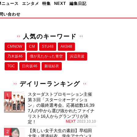
Mニュース
エンタメ
特集
NEXT
編集日記
問い合わせ
人気のキーワード
CMNOW
CM
STU48
AKB48
乃木坂46
僕が⾒たかった⻘空
浜辺美波
TGC
日向坂46
新垣結衣
デイリーランキング
スターダストプロモーション主催
第３回「スター☆オーディショ
ン」の最終選考会。応募総数16,39
7人の中から選び抜かれたファイナ
リスト16人からグランプリが決
定！
NEXT
2023.10.10
【美しい女子大生の素顔】早稲田
大学・渡邉結衣、学生アナウンス