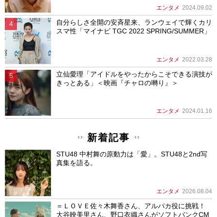
エンタメ
2024.09.02
自分らしさ全開の安斉星来、ランウェイで輝くカリ
スマ性「マイナビ TGC 2022 SPRING/SUMMER」
エンタメ
2022.03.28
立仙愛理「アイドルをやったからこそできる演技が
きっとある」＜映画『チャロの囀り』＞
エンタメ
2024.01.16
新着記事
STU48 中村舞の原動力は「愛」。STU48と2nd写
真集を語る。
エンタメ
2026.08.04
＝ＬＯＶＥ佐々木舞香さん、アルパカ役に挑戦！
大谷映美里さん、野口衣織さんがソフトバンクCM