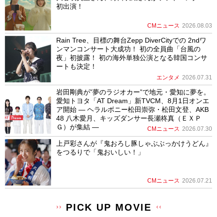
初出演！
CMニュース
2026.08.03
Rain Tree、目標の舞台Zepp DiverCityでの 2ndワ
ンマンコンサート大成功！ 初の全員曲「台風の
夜」初披露！ 初の海外単独公演となる韓国コンサ
ートも決定！
エンタメ
2026.07.31
岩田剛典が”夢のラジオカー”で地元・愛知に夢を。
愛知トヨタ「AT Dream」新TVCM、8月1日オンエ
ア開始 ― ヘラルボニー松田崇弥・松田文登、AKB
48 八木愛月、キッズダンサー長瀬柊真（ＥＸＰ
Ｇ）が集結 ―
CMニュース
2026.07.30
上戸彩さんが『鬼おろし豚しゃぶぶっかけうどん』
をつるりで「鬼おいしい！」
CMニュース
2026.07.21
PICK UP MOVIE