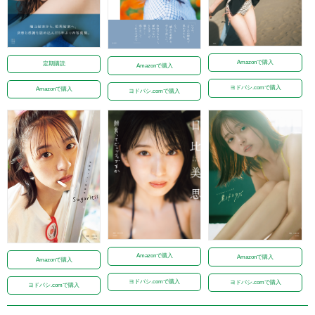
Amazonで購入
定期購読
Amazonで購入
ヨドバシ.comで購入
Amazonで購入
ヨドバシ.comで購入
Amazonで購入
Amazonで購入
Amazonで購入
ヨドバシ.comで購入
ヨドバシ.comで購入
ヨドバシ.comで購入