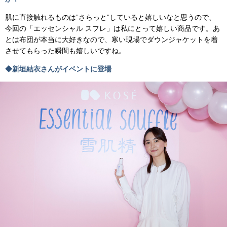
肌に直接触れるものは”さらっと”していると嬉しいなと思うので、
今回の「エッセンシャル スフレ」は私にとって嬉しい商品です。あ
とは布団が本当に大好きなので、寒い現場でダウンジャケットを着
させてもらった瞬間も嬉しいですね。
◆新垣結衣さんがイベントに登場