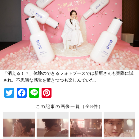
「消える！？」体験のできるフォトブースでは新垣さんも実際に試
され、不思議な感覚を驚きつつも楽しんでいた。
T
F
Li
Pi
wi
a
n
nt
この記事の画像一覧（全8件）
tt
c
e
er
er
e
e
b
st