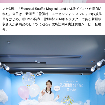
また3日、「Essential Souffle Magical Land」体験イベントが開催さ
れた。当日は、新商品「雪肌精 エッセンシャル スフレ」のお披露
目をはじめ、新CMの発表、雪肌精のCMキャラクターである新垣結
衣さんが新商品のヒミツに迫る研究所訪問＆実証実験ムービーも紹
介。