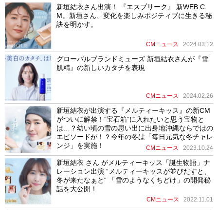
新垣結衣さん出演！ 『エスプリーク』 新WEB C
M。新垣さん、変化を楽しみポジティブに生きる秘
訣を明かす。
CMニュース
2024.03.12
グローバルブランドミューズ 新垣結衣さんが『雪
肌精』の新しいカタチを表現
CMニュース
2024.02.26
新垣結衣が出演する『メルティーキッス』の新CM
がついに解禁！“宝石箱”に入れたいと思う宝物と
は…？幼い頃の雪の思い出に出身地沖縄ならではの
エピソードが！？今年の冬は「毎日元気な冬チャレ
ンジ」を実施！
CMニュース
2023.10.24
新垣結衣 さん がメルティーキッス「誕生物語」ナ
レーション出演 “メルティーキッスが並びだすと、
冬が来たなぁと“ 「雪のようなくちどけ」の開発秘
話を大公開！
CMニュース
2022.11.01