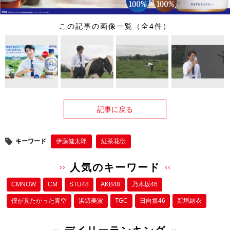
この記事の画像一覧（全4件）
記事に戻る
キーワード
伊藤健太郎
紅茶花伝
人気のキーワード
CMNOW
CM
STU48
AKB48
乃木坂46
僕が⾒たかった⻘空
浜辺美波
TGC
日向坂46
新垣結衣