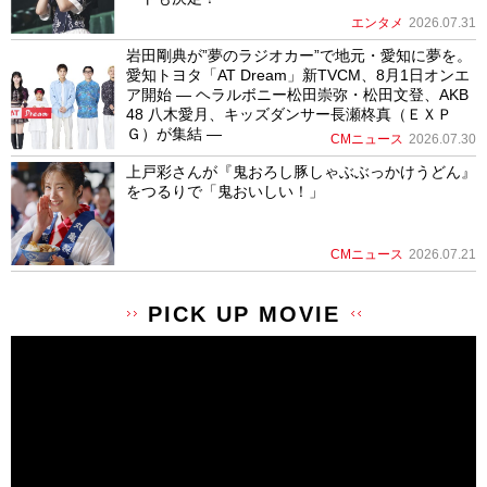
エンタメ
2026.07.31
岩田剛典が”夢のラジオカー”で地元・愛知に夢を。
愛知トヨタ「AT Dream」新TVCM、8月1日オンエ
ア開始 ― ヘラルボニー松田崇弥・松田文登、AKB
48 八木愛月、キッズダンサー長瀬柊真（ＥＸＰ
Ｇ）が集結 ―
CMニュース
2026.07.30
上戸彩さんが『鬼おろし豚しゃぶぶっかけうどん』
をつるりで「鬼おいしい！」
CMニュース
2026.07.21
PICK UP MOVIE