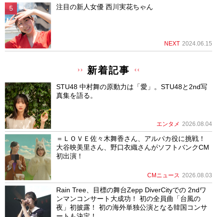
注目の新人女優 西川実花ちゃん
NEXT
2024.06.15
新着記事
STU48 中村舞の原動力は「愛」。STU48と2nd写
真集を語る。
エンタメ
2026.08.04
＝ＬＯＶＥ佐々木舞香さん、アルパカ役に挑戦！
大谷映美里さん、野口衣織さんがソフトバンクCM
初出演！
CMニュース
2026.08.03
Rain Tree、目標の舞台Zepp DiverCityでの 2ndワ
ンマンコンサート大成功！ 初の全員曲「台風の
夜」初披露！ 初の海外単独公演となる韓国コンサ
ートも決定！