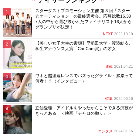
デイリーランキング
スターダストプロモーション主催 第３回「スター
☆オーディション」の最終選考会。応募総数16,39
7人の中から選び抜かれたファイナリスト16人から
グランプリが決定！
NEXT
2023.10.10
【美しい女子大生の素顔】早稲田大学・渡邉結衣、
学生アナウンス大賞「CanCam賞」の才女
連載
2021.04.21
ワキと超望遠レンズでバズったグラドル・累累って
何者！？（インタビュー）
特集
2025.06.16
立仙愛理「アイドルをやったからこそできる演技が
きっとある」＜映画『チャロの囀り』＞
エンタメ
2024.01.16