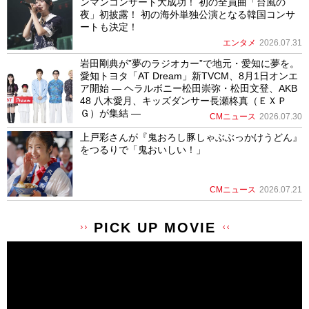
ンマンコンサート大成功！ 初の全員曲「台風の
夜」初披露！ 初の海外単独公演となる韓国コンサ
ートも決定！
エンタメ
2026.07.31
岩田剛典が”夢のラジオカー”で地元・愛知に夢を。
愛知トヨタ「AT Dream」新TVCM、8月1日オンエ
ア開始 ― ヘラルボニー松田崇弥・松田文登、AKB
48 八木愛月、キッズダンサー長瀬柊真（ＥＸＰ
Ｇ）が集結 ―
CMニュース
2026.07.30
上戸彩さんが『鬼おろし豚しゃぶぶっかけうどん』
をつるりで「鬼おいしい！」
CMニュース
2026.07.21
PICK UP MOVIE