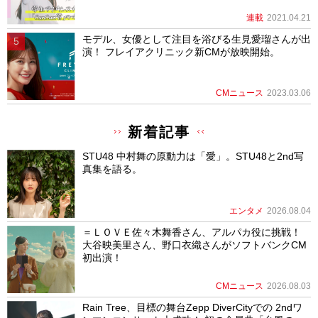
連載
2021.04.21
モデル、女優として注目を浴びる生見愛瑠さんが出
演！ フレイアクリニック新CMが放映開始。
CMニュース
2023.03.06
新着記事
STU48 中村舞の原動力は「愛」。STU48と2nd写
真集を語る。
エンタメ
2026.08.04
＝ＬＯＶＥ佐々木舞香さん、アルパカ役に挑戦！
大谷映美里さん、野口衣織さんがソフトバンクCM
初出演！
CMニュース
2026.08.03
Rain Tree、目標の舞台Zepp DiverCityでの 2ndワ