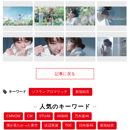
記事に戻る
キーワード
ソフラン アロマリッチ
新垣結衣
人気のキーワード
CMNOW
CM
STU48
AKB48
乃木坂46
僕が⾒たかった⻘空
浜辺美波
TGC
日向坂46
新垣結衣