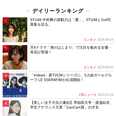
デイリーランキング
STU48 中村舞の原動力は「愛」。STU48と2nd写
真集を語る。
エンタメ
2026.08.04
月9ドラマ「海のはじまり」で注目を集める女優・
杏花が登場！
エンタメ
2024.09.02
「Indeed」新TVCMシリーズに、5人組ガールグル
ープ LE SSERAFIMが出演開始！
CMニュース
2024.11.28
【美しい女子大生の素顔】早稲田大学・渡邉結衣、
学生アナウンス大賞「CanCam賞」の才女