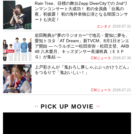
Rain Tree、目標の舞台Zepp DiverCityでの 2ndワ
ンマンコンサート大成功！ 初の全員曲「台風の
夜」初披露！ 初の海外単独公演となる韓国コンサ
ートも決定！
エンタメ
2026.07.31
岩田剛典が”夢のラジオカー”で地元・愛知に夢を。
愛知トヨタ「AT Dream」新TVCM、8月1日オンエ
ア開始 ― ヘラルボニー松田崇弥・松田文登、AKB
48 八木愛月、キッズダンサー長瀬柊真（ＥＸＰ
Ｇ）が集結 ―
CMニュース
2026.07.30
上戸彩さんが『鬼おろし豚しゃぶぶっかけうどん』
をつるりで「鬼おいしい！」
CMニュース
2026.07.21
PICK UP MOVIE