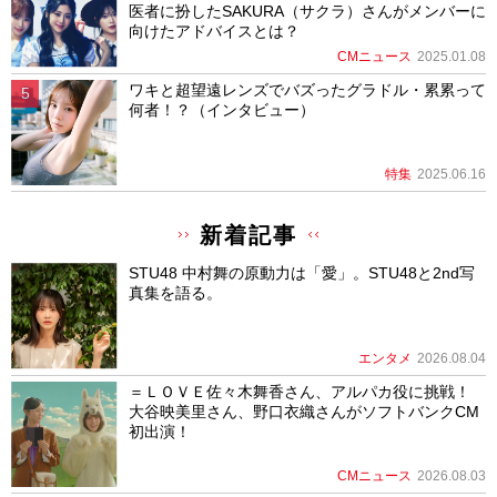
医者に扮したSAKURA（サクラ）さんがメンバーに
向けたアドバイスとは？
CMニュース
2025.01.08
ワキと超望遠レンズでバズったグラドル・累累って
何者！？（インタビュー）
特集
2025.06.16
新着記事
STU48 中村舞の原動力は「愛」。STU48と2nd写
真集を語る。
エンタメ
2026.08.04
＝ＬＯＶＥ佐々木舞香さん、アルパカ役に挑戦！
大谷映美里さん、野口衣織さんがソフトバンクCM
初出演！
CMニュース
2026.08.03