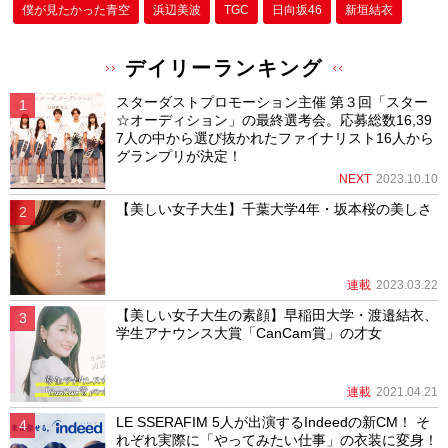
僕が⾒たかった⻘空
浜辺美波
TGC
日向坂46
新垣結衣
デイリーランキング
スターダストプロモーション主催 第３回「スター
☆オーディション」の最終選考会。応募総数16,39
7人の中から選び抜かれたファイナリスト16人から
グランプリが決定！
NEXT
2023.10.10
【美しい女子大生】千葉大学4年・坂本桜の美しさ
連載
2023.03.22
【美しい女子大生の素顔】早稲田大学・渡邉結衣、
学生アナウンス大賞「CanCam賞」の才女
連載
2021.04.21
LE SSERAFIM 5人が出演するIndeedの新CM！ そ
れぞれ実際に「やってみたい仕事」の衣装に変身！