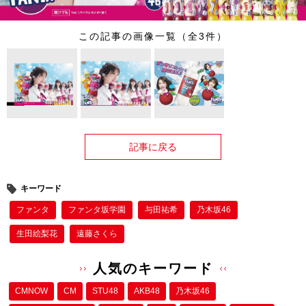
この記事の画像一覧（全3件）
記事に戻る
キーワード
ファンタ
ファンタ坂学園
与田祐希
乃木坂46
生田絵梨花
遠藤さくら
人気のキーワード
CMNOW
CM
STU48
AKB48
乃木坂46