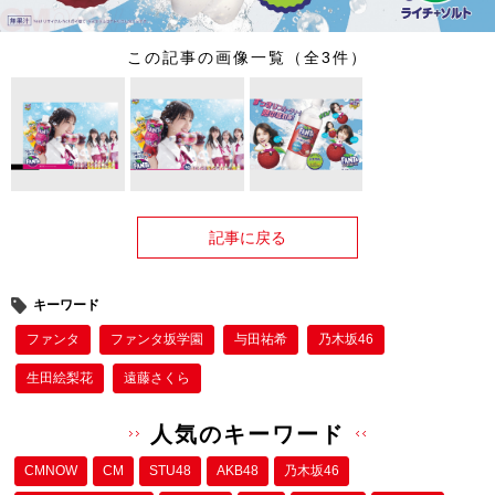
この記事の画像一覧（全3件）
記事に戻る
キーワード
ファンタ
ファンタ坂学園
与田祐希
乃木坂46
生田絵梨花
遠藤さくら
人気のキーワード
CMNOW
CM
STU48
AKB48
乃木坂46