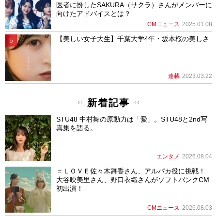
医者に扮したSAKURA（サクラ）さんがメンバーに
向けたアドバイスとは？
CMニュース
2025.01.08
【美しい女子大生】千葉大学4年・坂本桜の美しさ
連載
2023.03.22
新着記事
STU48 中村舞の原動力は「愛」。STU48と2nd写
真集を語る。
エンタメ
2026.08.04
＝ＬＯＶＥ佐々木舞香さん、アルパカ役に挑戦！
大谷映美里さん、野口衣織さんがソフトバンクCM
初出演！
CMニュース
2026.08.03