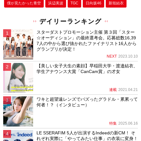
僕が⾒たかった⻘空
浜辺美波
TGC
日向坂46
新垣結衣
デイリーランキング
スターダストプロモーション主催 第３回「スター
☆オーディション」の最終選考会。応募総数16,39
7人の中から選び抜かれたファイナリスト16人から
グランプリが決定！
NEXT
2023.10.10
【美しい女子大生の素顔】早稲田大学・渡邉結衣、
学生アナウンス大賞「CanCam賞」の才女
連載
2021.04.21
ワキと超望遠レンズでバズったグラドル・累累って
何者！？（インタビュー）
特集
2025.06.16
LE SSERAFIM 5人が出演するIndeedの新CM！ そ
れぞれ実際に「やってみたい仕事」の衣装に変身！