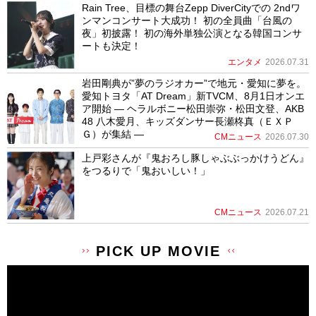
Rain Tree、目標の舞台Zepp DiverCityでの 2ndワ
ンマンコンサート大成功！ 初の全員曲「台風の
夜」初披露！ 初の海外単独公演となる韓国コンサ
ートも決定！
エンタメ
2026.07.31
岩田剛典が”夢のラジオカー”で地元・愛知に夢を。
愛知トヨタ「AT Dream」新TVCM、8月1日オンエ
ア開始 ― ヘラルボニー松田崇弥・松田文登、AKB
48 八木愛月、キッズダンサー長瀬柊真（ＥＸＰ
Ｇ）が集結 ―
CMニュース
2026.07.30
上戸彩さんが『鬼おろし豚しゃぶぶっかけうどん』
をつるりで「鬼おいしい！」
CMニュース
2026.07.21
PICK UP MOVIE